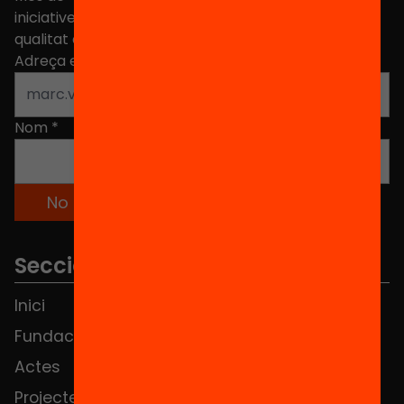
iniciatives, propostes i projectes per millorar la
qualitat de l'educació a Catalunya.
Adreça electrònica
*
Nom
*
Seccions
Inici
Notícies
Fundació
FAQS
Actes
Hub Social
Projectes
Contacte