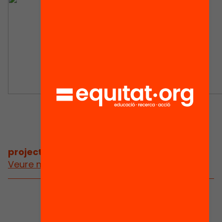
projectes
/
projectes relacionats
Veure més projectes