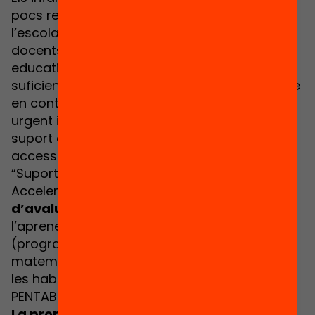
pocs recursos tenen resultats més baixos a
l’escola ja des de petits. Tot i que els i les
docents acompanyen els processos
educatius d’aquests infants, sovint no és
suficient per a contrarestar l’impacte de viure
en contextos de pobresa i desigualtat. És
urgent i necessari apostar per programes de
suport educatiu efectius i realment
accessibles.
“Suport Educatiu - Acompanyament per
Accelerar Oportunitats” és un
projecte
d’avaluació d’impacte
en 3 grans àrees de
l’aprenentatge: la comprensió lectora
(programa LECXIT), les habilitats
matemàtiques (programa MATH TUTORING) i
les habilitats socioemocionals (programa
PENTABILITIES).
La proposta de Suport Educatiu permet