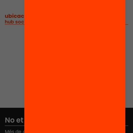
ubicació
/
hub social - fundació bofill c/ girona, 34 interior
No et perdis res
Més de 40.000 persones ja han triat Equitat. Rep