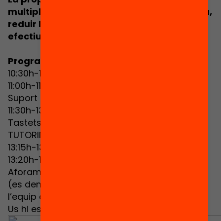
multiplicar les oportunitats d’èxit educatiu,
reduir la inequitat i construir models
efectius i replicables.
Programa de l’acte:
10:30h-11:00h: Obrim portes i esmorzar
11:00h-11:30h: Benvinguda i introducció a
Suport Educatiu
11:30h-13:15h: Què farem als centres?
Tastets dels programes LECXIT, MATH
TUTORING i PENTABILITIES
13:15h-13:20h: Agraïment i clausura
13:20h-14:30h: Refrigeri
Aforament màxim de 2 persones per centre
(es demana l’assistència d’una persona de
l’equip directiu).
Imprescindible inscripció
.
Us hi esperem!