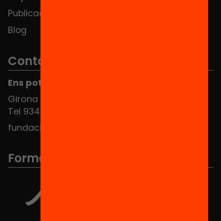
Publicacions i vídeos
Blog
Contacte
Ens pots trobar al Hub Social
Girona 34, interior 08010 Barcelona
Tel 934 588 700
fundacio@equitat.org
Formem part de...