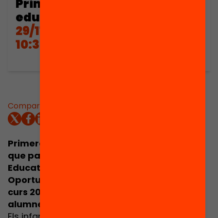
Primera trobada dels centres
educatius de Suport Educatiu
29/11/2022
10:30 - 14:30
Comparteix:
Primera trobada dels centres educatius
que participen en el projecte “Suport
Educatiu - Acompanyament per Accelerar
Oportunitats”. Una iniciativa que aquest
curs 2022-23 arribarà a més de 10.000
alumnes.
Els infants i adolescents de famílies amb