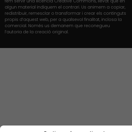
fem servir una llicència Creative Commons, llevat que en
algun material indiquem el contrari. Us animem a copiar,
redistribuir, remesclar o transformar i crear els continguts
propis d’aquest web, per a qualsevol finalitat, inclosa la
comercial. Només us demanem que reconegueu
l’autoria de la creació original.