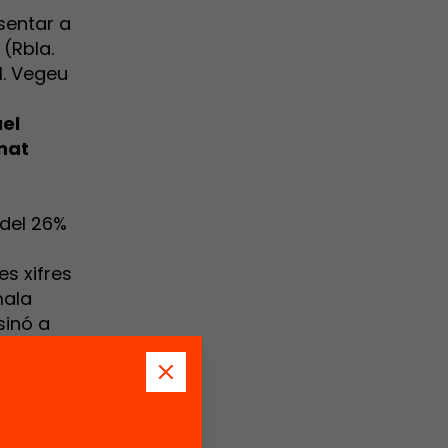
sentar a
 (Rbla.
1. Vegeu
el
nat
 del 26%
s xifres
mala
sinó a
ectòria
us