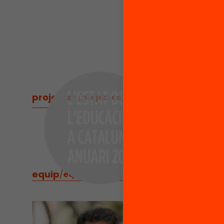
escolar 
Per a qu
de la F
coordina
projectes
/
projectes relacionats
equip
/
equip implicat