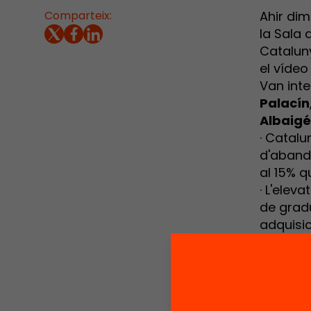
Comparteix:
Ahir dim
la Sala 
Cataluny
el vídeo
Van inte
Palacín
Albaigé
· Catalu
d'abando
al 15% q
· L'elev
de grad
adquisic
probleme
escolar.
· Catalu
planteja