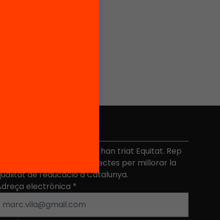
No et perdis res
és de 40.000 persones ja han triat Equitat. Rep
niciatives, propostes i projectes per millorar la
ualitat de l'educació a Catalunya.
Adreça electrònica
*