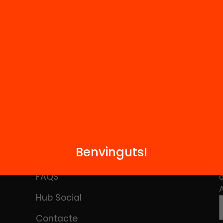
Benvinguts!
M
Notícies
i
FAQS
q
Hub Social
Contacte