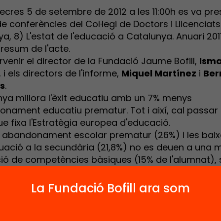
ecres 5 de setembre de 2012 a les 11:00h es va pre
de conferències del Col·legi de Doctors i Llicenciats
a, 8) L'estat de l'educació a Catalunya. Anuari 201
 resum de l'acte.
rvenir el director de la Fundació Jaume Bofill,
Isma
, i els directors de l'informe,
Miquel Martínez
i
Ber
s
.
nya millora l'èxit educatiu amb un 7% menys
nament educatiu prematur. Tot i així, cal passar
ue fixa l'Estratègia europea d'educació.
at abandonament escolar prematur (26%) i les baixe
uació a la secundària (21,8%) no es deuen a una 
ió de competències bàsiques (15% de l'alumnat), 
s de vinculació amb el sistema educatiu i de traj
La Fundació Bofill ara som
nya està ben posicionada en tres dels cinc objecti
ts en l'Estratègia Europa 2020: la participació en