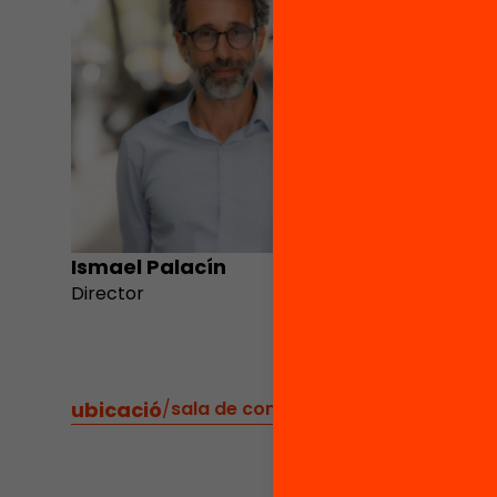
Ismael Palacín
Miquel 
Director
ubicació
/
sala de conferències del col·legi de 