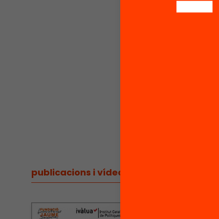
l’Aj
Us hi e
Aquest 
en el ma
per apor
pràctica
educatiu
gratuït,
per str
#EduEvi
publicacions i vídeos
/
publicacions i vídeos