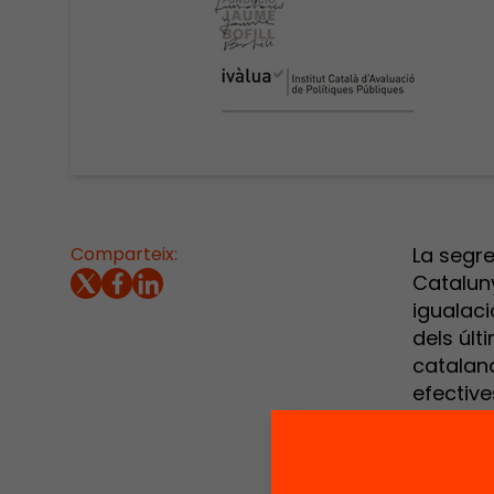
Comparteix:
La segr
Catalun
igualaci
dels últ
catalana
efective
Una xarx
marcada
ètnic), 