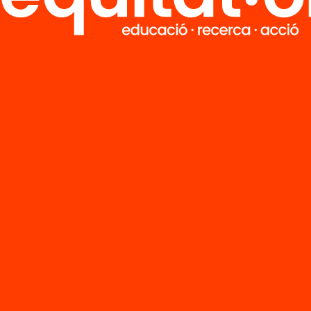
untament de Banyoles
sperem!
debat està organitzat per
Ivàlua
i la
Fundació Jaum
rc del projecte
Què Funciona en Educació
, una a
tar evidència científica al debat sobre la política i
 educativa, connectant el rigor analític amb els r
s plantejats al nostre país. L’accés al Debat és lliur
 amb inscripció prèvia. El debat es podrà seguir en
eaming i també via Twitter amb el hashtag
dències
.
 del projecte