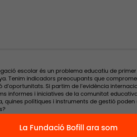
egació escolar és un problema educatiu de primer
ya. Tenim indicadors preocupants que comprome
ó d’oportunitats. Si partim de l’evidència internacio
ims informes i iniciatives de la comunitat educativ
, quines polítiques i instruments de gestió poden
s?
a escolar segregada, on els centres escolaritzen p
ment diferents d’alumnes (socioeconòmic, aca
La Fundació Bofill ara som
és una xarxa que compromet la funció d’igualació