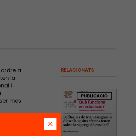
 ordre a
RELACIONATS
ten la
nal i
a
PUBLICACIÓ
 ser més
erfils
dèmic o