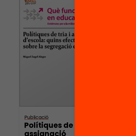
Publicació
Polítiques de tria i
assignació