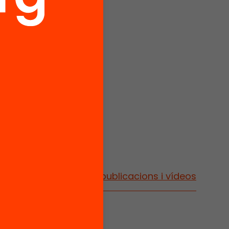
e Bofill
posta
 la
eptes
e i
 directe
Vés a publicacions i vídeos