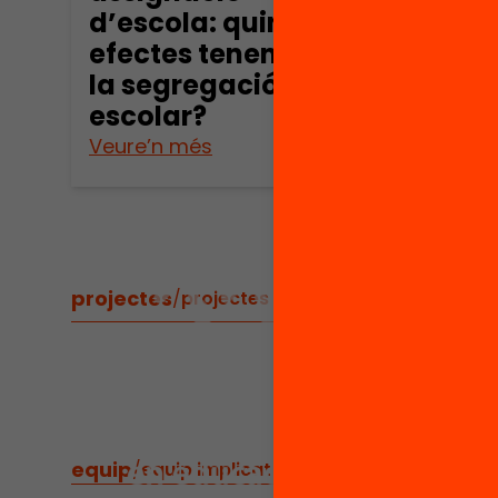
d’escola: quins
efectes tenen sobre
la segregació
escolar?
Veure’n més
projectes
/
projectes relacionats
equip
/
equip implicat