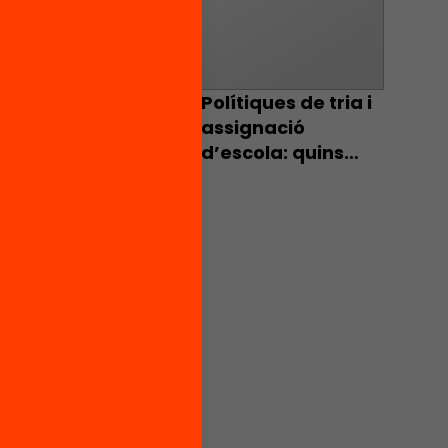
 això
educció
 de la
catius i
Polítiques de tria i
humans
assignació
d’escola: quins
i el
efectes tenen
sobre la
la
segregació
. Es va
escolar?
ribar a
a d'una
a
 fer
 Com
podrien
bueixin