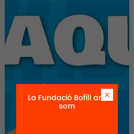
La Fundació Bofill ara
som