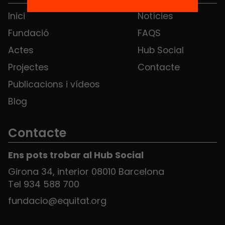
Inici
Notícies
Fundació
FAQS
Actes
Hub Social
Projectes
Contacte
Publicacions i vídeos
Blog
Contacte
Ens pots trobar al Hub Social
Girona 34, interior 08010 Barcelona
Tel 934 588 700
fundacio@equitat.org