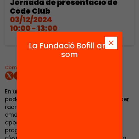
Jornada de presentació de
Code Club
03/12/2024
10:00 - 13:00
La Fundació Bofill ara
som
Comparteix:
En un context on
140.000 nens i nenes
no
poden accedir a activitats extraescolars per
raons econòmiques, els
Code Clubs
emergeixen en el nostre territori com una
aposta per apoderar-los amb la
programació, oferint-los l'oportunitat
d'experimentar el món digital d'una manera