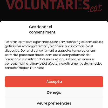
Xarxes Socials
Gestionar el
consentiment
Per oferir les millors experiències, fem servir tecnologies com ara les
TWT
YTB
IG
FB
IN
galetes per emmagatzemar i/o accedir a la informació del
dispositiu. Donar el consentiment a aquestes tecnologies ens
permetrà processar dades com ara el comportament de
navegació o identificadors únics en aquest lloc. No donar el
consentiment o retirar-lo pot afectar negativament determinades
Avís legal
Política de cookies
característiques i funcions.
Creiem que el coneixement s’ha de compartir. Per això
Accepta
fem servir una llicència Creative Commons, llevat que en
algun material indiquem el contrari. Us animem a copiar,
redistribuir, remesclar o transformar i crear els continguts
Denega
propis d’aquest web, per a qualsevol finalitat, inclosa la
comercial. Només us demanem que reconegueu
Veure preferències
l’autoria de la creació original.