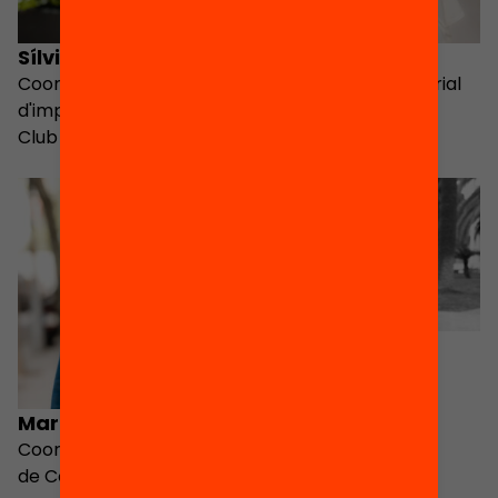
Sílvia Pons
Sandra Aguilar
Coordinadora
Coordinadora Territorial
d'implementació de Code
de Code Club
Club
Roger Olivella
Mar Grifol
Coordinadora Territorial
de Code Club