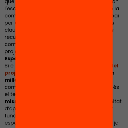
que millor lideren Code Club són aquelles on
l’escola, l’ajuntament i els altres agents de la
comunitat treballen plegats. En aquest espai
per a persones impulsores us donarem les
claus del programa, us explicarem tots els
recursos oberts dels quals disposem i
compartirem les estratègies per a fer el
projecte realitat al vostre municipi.
Espai TRANSFORMA
Si el teu municipi o escola
ja forma part
del
projecte
, i estàs interessada a
saber com
millorar, com ampliar l’impacte
o veure
com ho estan fent altres territoris, aquest és
el teu espai. Volem que aquesta sigui una
missió compartida
, que tingueu l’oportunitat
d’aprendre sobre les pràctiques que millor
funcionen en altres Code Clubs. En aquest
espai farem comunitat entre aquelles que ja