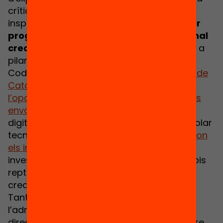
crítica i creativa. Aquesta jornada busca
inspirar el canvi i promoure el
dret a saber
programar
i el
pensament computacional
creatiu a l’abast de tots els infants
com a
pilars fonamentals per a l'equitat digital.
Code Club ja està en marxa a
100 escoles de
Catalunya
, on
milers d’infants tindran
l’oportunitat de transformar el món que els
envolta
creant els seus propis projectes
digitals. Més que una proposta d’extraescolar
tecnològica,
Code Club esdeven un espai on
els infants prenen un paper actiu
en
investigar, explorar i resoldre els seus propis
reptes amb pensament computacional
creatiu.
Tant si ets docent, com tècnic a
l’administració, membre d’equip directiu,
directiu, polític, voluntari, familiar o membre