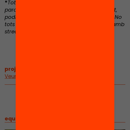
*
Tots els espais d'aprenentatge són en
paral·lel. Uns dies abans de l'esdeveniment,
podreu triar a quin espai voleu participar. No
tots els espais del programa comptaran amb
streaming.
projectes
/
projectes relacionats
Veure més projectes
equip
/
equip implicat