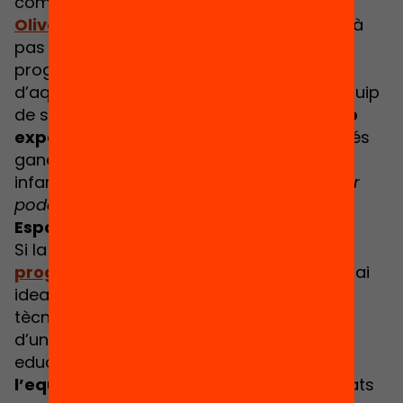
comptarem amb l’expertesa del
Roger
Olivella
, de
Sistema THEAD
, qui ens guiarà
pas a pas en aquesta aventura de
programació creativa. Segur que després
d’aquest taller voldràs unir-te al nostre equip
de super-voluntàries! Recorda,
no cal cap
experiència prèvia en tecnologies
, només
ganes d’acompanyar educativament als
infants! (
Ep! Recorda portar un portàtil per
poder fer les activitats.
)
Espai IMPULSA
Si la teva motivació és
incorporar el
programa al teu territori
, aquest és l’espai
ideal per a tu. Ja siguis un càrrec
tècnic/polític d’un ajuntament, o membre
d’un equip docent/directiu d’un centre
educatiu,
comptem amb tu per garantir
l’equitat digital!
Sabem que les comunitats