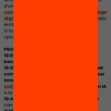
d’una entitat del tercer sector i vols saber
com impulsar oportunitats d’aprenentatge
digital
per a tots els infants, aquesta jornada
està feta per tu.
Si tu també vols que Catalunya programi
oportunitats,
t’esperem!
PROGRAMA:
10:00 - 10:10: Obertura de l'acte i
benvinguda
10:10 - 10:45:
El pensament computacional
com a eina clau d’oportunitats digitals per
tots els infants,
a càrrec de
Rehana Al-
Soltane
, Responsable d'Aprenentatge en IA
a la
Raspberry Pi Foundation
.
10:45 - 11:15: Presentació de Code Club
, a
càrrec de l'equip de Code Club.