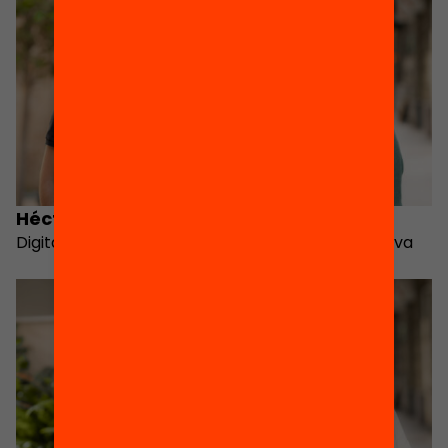
Héctor Gardó
Agnès Pàmies
Digital Equity Director
Coordinadora executiva