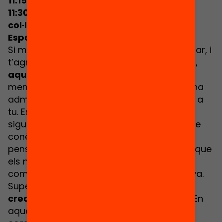
11:15 - 11:30:
Pausa cafè
11:30 - 12:45: Espais d'aprenentatge i
col·laboració*:
Espai EXPERIMENTA
Si mai has viscut l’experiència de programar, i
t’agradaria tastar-ho per primera vegada,
aquesta és la teva oportunitat!
Siguis
membre d’una família, docent, càrrec d’una
administració o investigadora, això és per a
tu. Es parla molt del “codi”, i de com totes,
sigui quina sigui la nostra feina, hauríem de
conèixer mínimament què és això del
pensament computacional. Sobretot, ara que
els nostres infants i adolescents ho faran
com a part de la seva trajectòria educativa.
Supera la barrera i
experimenta la
creativitat digital amb les teves mans
! En
aquest taller interactiu amb
Scratch
,