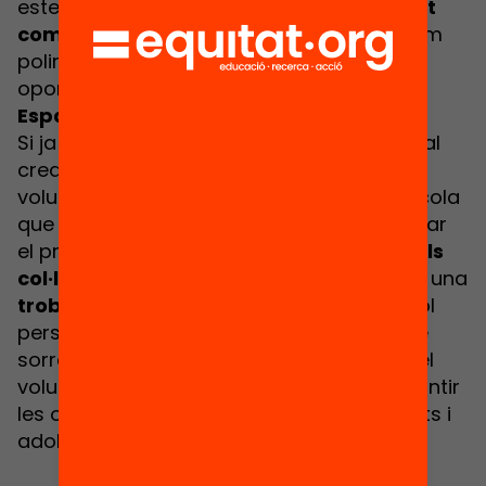
esteu en marxa, i veurem, que
això tot just
comença
. Pensarem sobre allò que podem
polir en els clubs a curt termini, i en les
oportunitats futures que caldrà aprofitar.
Espai CONNECTA
Si ja coneixes el pensament computacional
creatiu. Si no t’hi veus sumant com a
voluntària. Si no ets d’un ajuntament o escola
que estigui impulsant o es plantegi impulsar
el programa. Però…
creus en la missió i vols
col·laborar
, aquest és el teu espai. Farem una
trobada oberta i de xarxa
amb qualsevol
persona que vulgui posar el seu granet de
sorra. Des de la recerca, la comunicació, el
voluntariat, la formació, … El
repte
de garantir
les oportunitats digitals de
TOTS
els infants i
adolescents, requereix l'esforç de
TOTES
.