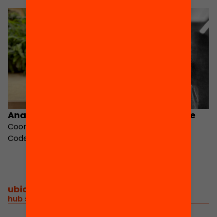
Ana Holschuh Heras
Rehana Al-Soltane
Coordinadora d'I+D de
Code Club
ubicació
/
hub social, c/girona 34, interior, barcelona