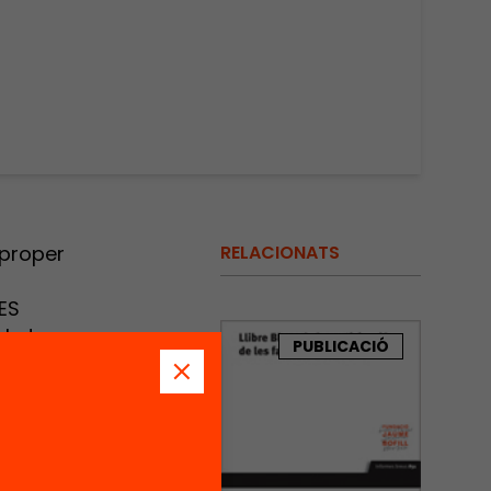
 proper
RELACIONATS
ES
l, de
PUBLICACIÓ
venir
 famílies