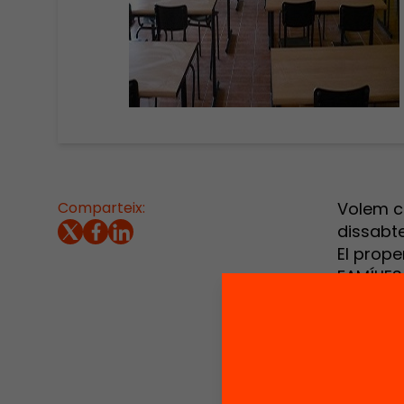
Comparteix:
Volem co
dissabte
El prope
FAMÍLIES
9:30 a 1
amb tota
Què tro
Experts 
a l’educ