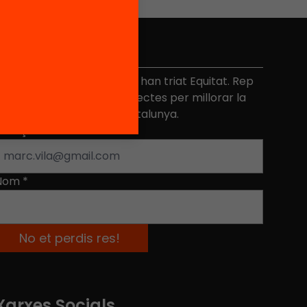
No et perdis res
és de 40.000 persones ja han triat Equitat. Rep
niciatives, propostes i projectes per millorar la
ualitat de l'educació a Catalunya.
Adreça electrònica
*
Nom
*
Xarxes Socials