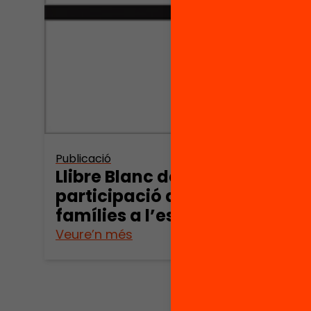
Publicació
Llibre Blanc de la
participació de les
famílies a l’escola
Veure’n més