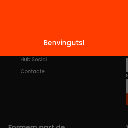
M
Notícies
i
Benvinguts!
FAQS
q
Hub Social
Contacte
Formem part de...