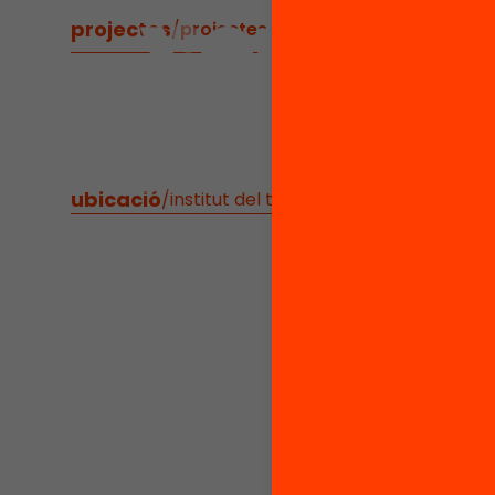
projectes
/
projectes relacionats
ubicació
/
institut del teatre de barcelona