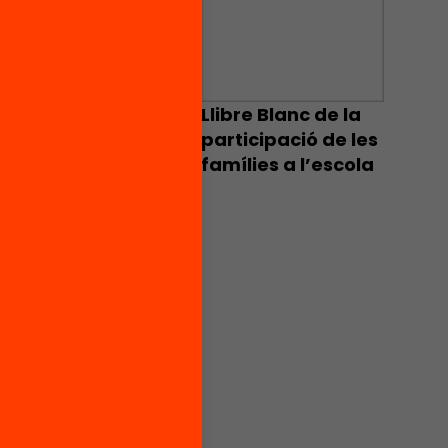
 i
es a
l
Llibre Blanc de la
àctiques
participació de les
emplar
famílies a l’escola
 un
e
e
rmes de
etits; i
ue en
,