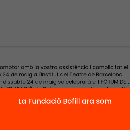
mptar amb la vostra assistència i complicitat el
 24 de maig a l’Institut del Teatre de Barcelona.
r dissabte 24 de maig se celebrarà el I FÒRUM DE L
 i L'EDUCACIÓ de Catalunya, en una jornada matina
4:00 a l’Institut del Teatre de Barcelona on podreu 
La Fundació Bofill ara som
 la família.
bareu?
de la relació familia-escola parlaran del rol de les
ació.