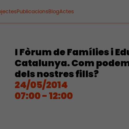
ojectes
Publicacions
Blog
Actes
I Fòrum de Famílies i E
Catalunya. Com podem 
dels nostres fills?
24/05/2014
07:00 - 12:00