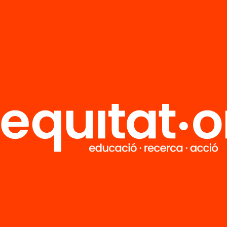
ecollida dels infants a l’atri de l’Institut del Teatre
ormació
aquí
.
 del projecte