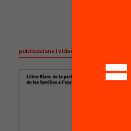
13:50 h R
Més inf
publicacions i vídeos
/
publicacions i vídeos