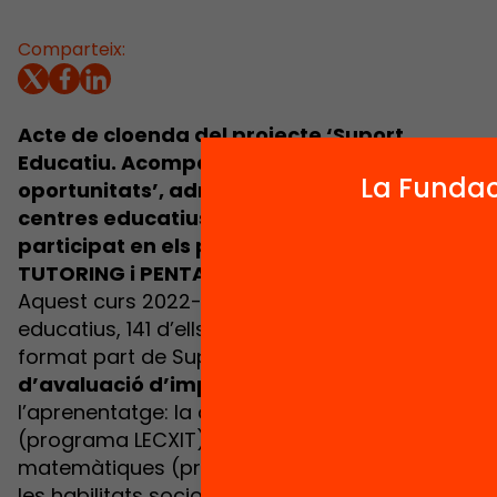
Comparteix:
Acte de cloenda del projecte ‘Suport
Educatiu. Acompanyament per accelerar
La Fundac
oportunitats’, adreçat a tots aquells
centres educatius que el curs 2022-23 han
participat en els programes LECXIT, MATH
TUTORING i PENTABILITIES.
Aquest curs 2022-23 més de 230 centres
educatius, 141 d’ells situats a Catalunya, han
format part de Suport Educatiu, un
projecte
d’avaluació d’impacte
en 3 grans àrees de
l’aprenentatge: la comprensió lectora
(programa LECXIT), les habilitats
matemàtiques (programa MATH TUTORING) i
les habilitats socioemocionals (programa