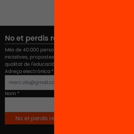
No et perdis res
Més de 40.000 persones ja han triat Equitat. Rep
iniciatives, propostes i projectes per millorar la
qualitat de l'educació a Catalunya.
Adreça electrònica
*
Nom
*