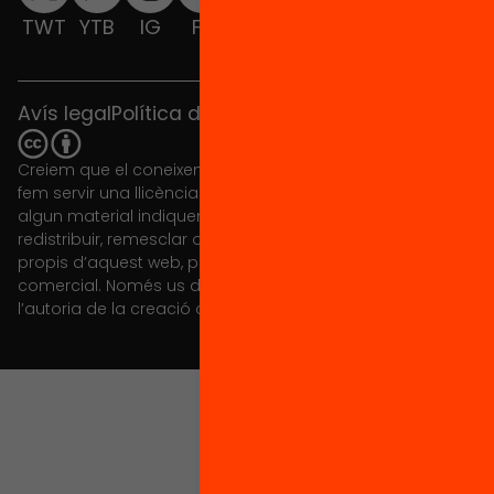
TWT
YTB
IG
FB
IN
Avís legal
Política de cookies
Creiem que el coneixement s’ha de compartir. Per això
fem servir una llicència Creative Commons, llevat que en
algun material indiquem el contrari. Us animem a copiar,
redistribuir, remesclar o transformar i crear els continguts
propis d’aquest web, per a qualsevol finalitat, inclosa la
comercial. Només us demanem que reconegueu
l’autoria de la creació original.