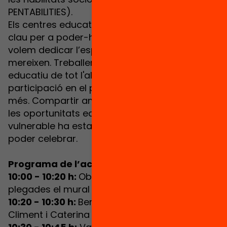
PENTABILITIES).
Els centres educatius participants han estat
clau per a poder-ho dur a terme i per això els
volem dedicar l’espai de reconeixement que
mereixen. Treballen dia a dia per a l'èxit
educatiu de tot l'alumnat i la seva
participació en el projecte n’és una prova
més. Compartir amb ells l’objectiu de millorar
les oportunitats educatives de l’alumnat
vulnerable ha estat un privilegi i ho volem
poder celebrar.
Programa de l’acte:
10:00 - 10:20 h:
Obrim portes i creem
plegades el mural de Suport Educatiu
10:20 - 10:30 h:
Benvinguda a càrrec de Lídia
Climent i Caterina Calsamiglia