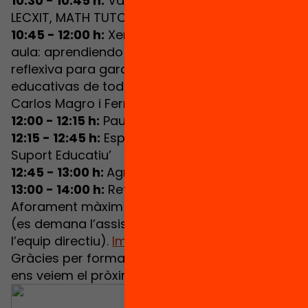
10:30 - 10:45 h:
Valoració dels programes
LECXIT, MATH TUTORING i PENTABILITIES
10:45 - 12:00 h:
Xerrada ‘Dentro y fuera del
aula: aprendiendo a partir de la observación
reflexiva para garantizar las oportunidades
educativas de todo el alumnado’ a càrrec de
Carlos Magro i Fernando Trujillo
12:00 - 12:15 h:
Pausa
12:15 - 12:45 h:
Espectacle ‘La màgia de
Suport Educatiu’
12:45 - 13:00 h:
Agraïment i clausura
13:00 - 14:00 h:
Refrigeri
Aforament màxim de 2 persones per centre
(es demana l’assistència d’una persona de
l’equip directiu).
Imprescindible inscripció
.
Gràcies per formar part d’aquest gran repte,
ens veiem el pròxim 4 de juliol!