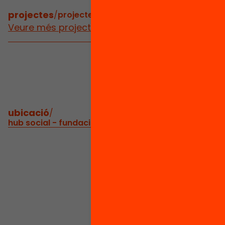
projectes
/
projectes relacionats
Veure més projectes
ubicació
/
hub social - fundació bofill c/ girona, 34 interior