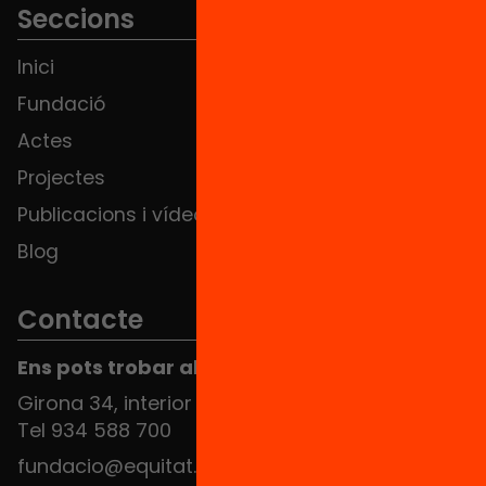
Seccions
Inici
Notícies
Fundació
FAQS
Actes
Hub Social
Projectes
Contacte
Publicacions i vídeos
Blog
Contacte
Ens pots trobar al Hub Social
Girona 34, interior 08010 Barcelona
Tel 934 588 700
fundacio@equitat.org