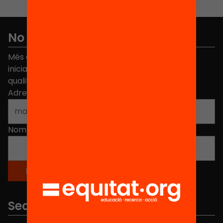
No et perdis res
Més de 40.000 persones ja han triat Equitat. Rep
iniciatives, propostes i projectes per millorar la
qualitat de l'educació a Catalunya.
Adreça electrònica
*
Nom
*
Seccions