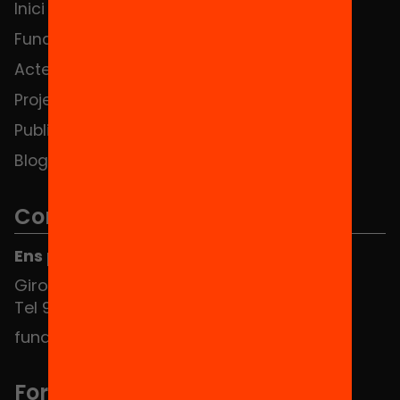
Inici
Notícies
Fundació
FAQS
Actes
Hub Social
Projectes
Contacte
Publicacions i vídeos
Blog
Contacte
Ens pots trobar al Hub Social
Girona 34, interior 08010 Barcelona
Tel 934 588 700
fundacio@equitat.org
Formem part de...