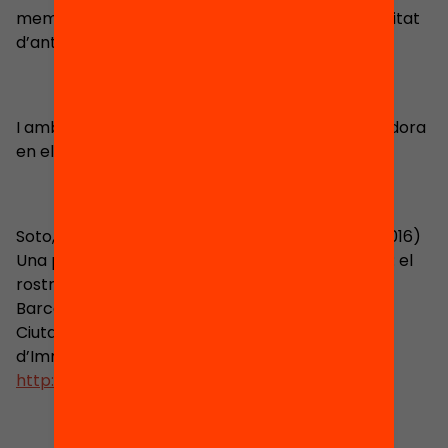
membre col·laboradora del Grup SAMIS, en qualitat
d’antropòloga i investigadora.
I amb la participació com a membre col·laboradora
en el projecte i posterior publicació:
Soto, P. (dir) Duran, X., Nicomedes, I., Ricart, C. (2016)
Una proposta didàctica per a l’exposició «Refugi: el
rostre de les xifres». Barcelona: Ajuntament de
Barcelona, Direcció de Serveis de Drets de
Ciutadania i Diversitat, Consell Municipal
d’Immigració de Barcelona. 52 pàgs.
http://www.barcelona.cat/novaciutadania