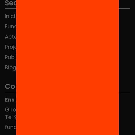
Seccions
Inici
Notícies
Fundació
FAQS
Actes
Hub Social
Projectes
Contacte
Publicacions i vídeos
Blog
Contacte
Ens pots trobar al Hub Social
Girona 34, interior 08010 Barcelona
Tel 934 588 700
fundacio@equitat.org