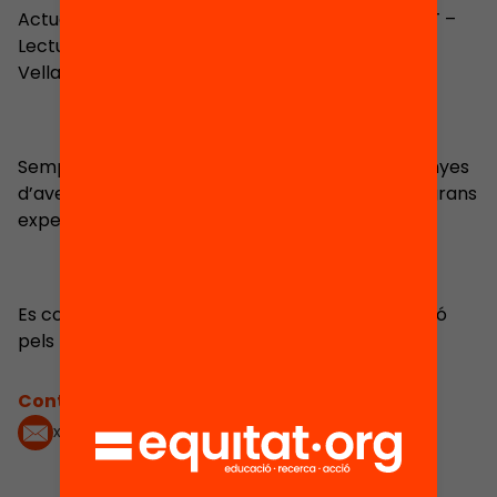
Actualment dinamitzadora del programa LECXIT –
Lectura per l’èxit educatiu al districte de Ciutat
Vella.
Sempre amb les ganes i la il·lusió com a companyes
d’aventura per seguir aprenent de les petites i grans
experiències.
Es considera resolutiva i extravertida, amb passió
pels nous reptes i aventures.
Contacta'm:
xduran@fbofill.cat