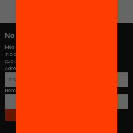
No et perdis res
Més de 40.000 persones ja han triat Equitat. Rep
iniciatives, propostes i projectes per millorar la
qualitat de l'educació a Catalunya.
Adreça electrònica
*
Nom
*