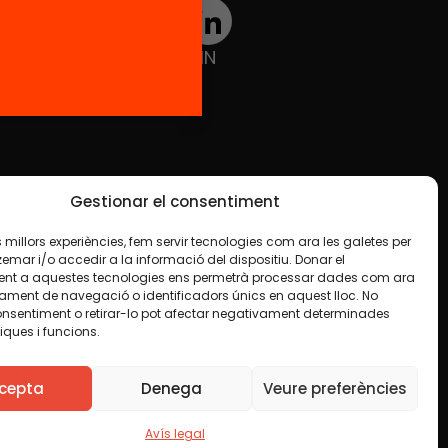
TWT
YTB
IG
FB
IN
Gestionar el consentiment
les millors experiències, fem servir tecnologies com ara les galetes per
ar i/o accedir a la informació del dispositiu. Donar el
nt a aquestes tecnologies ens permetrà processar dades com ara
ament de navegació o identificadors únics en aquest lloc. No
onsentiment o retirar-lo pot afectar negativament determinades
iques i funcions.
e en algun material indiquem el contrari. Us animem
finalitat, inclosa la comercial. Només us demanem que
cepta
Denega
Veure preferències
Avís legal