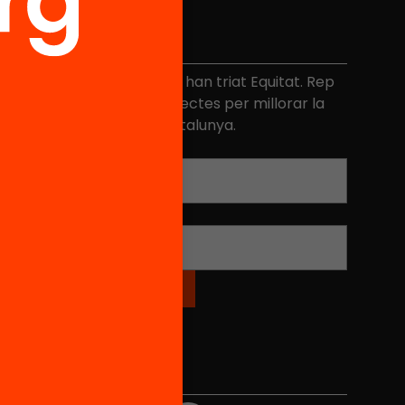
No et perdis res
és de 40.000 persones ja han triat Equitat. Rep
niciatives, propostes i projectes per millorar la
ualitat de l'educació a Catalunya.
Adreça electrònica
*
Nom
*
Xarxes Socials