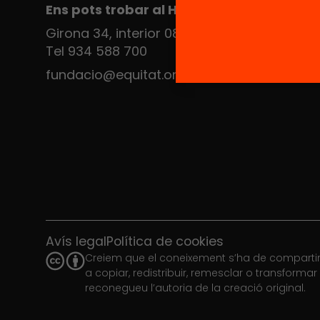
Ens pots trobar al Hub Social
Girona 34, interior 08010 Barcelona
Tel 934 588 700
fundacio@equitat.org
Avís legal
Política de cookies
Creiem que el coneixement s’ha de compartir.
a copiar, redistribuir, remesclar o transforma
reconegueu l’autoria de la creació original.