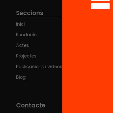
Seccions
Inici
Fundació
Actes
Projectes
Publicacions i vídeos
Blog
Contacte