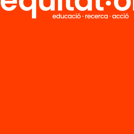
M
Notícies
i
FAQS
q
Hub Social
Contacte
Formem part de...