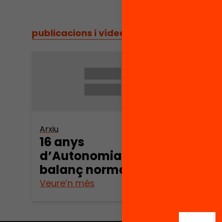
publicacions i vídeos
/
publicacions i vídeos
Arxiu
16 anys
d’Autonomia: Un
balanç normatiu
Veure’n més