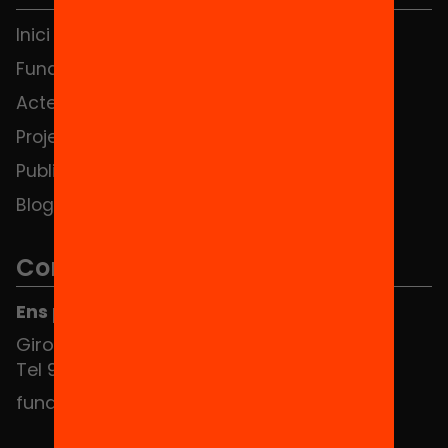
Inici
Notícies
Fundació
FAQS
Actes
Hub Social
Projectes
Contacte
Publicacions i vídeos
Blog
Contacte
Ens pots trobar al Hub Social
Girona 34, interior 08010 Barcelona
Tel 934 588 700
fundacio@equitat.org