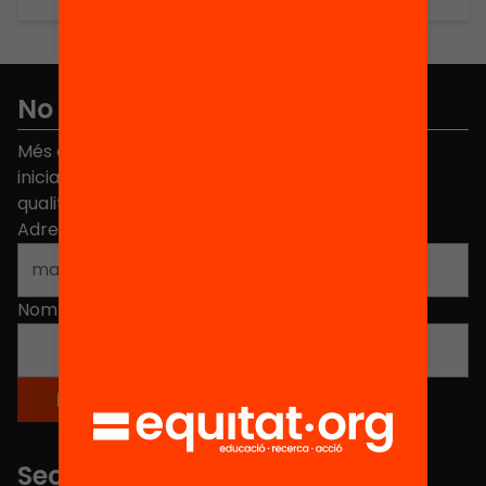
No et perdis res
Més de 40.000 persones ja han triat Equitat. Rep
iniciatives, propostes i projectes per millorar la
qualitat de l'educació a Catalunya.
Adreça electrònica
*
Nom
*
Seccions