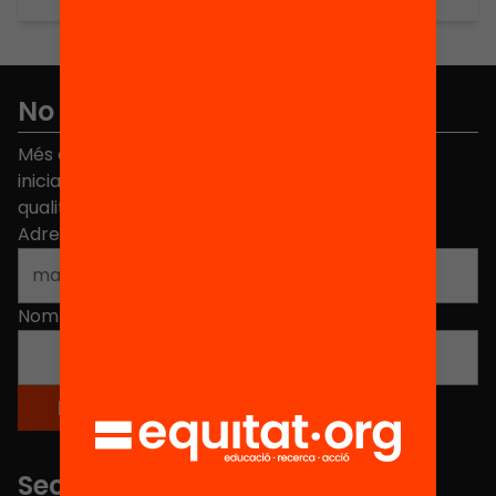
No et perdis res
Més de 40.000 persones ja han triat Equitat. Rep
iniciatives, propostes i projectes per millorar la
qualitat de l'educació a Catalunya.
Adreça electrònica
*
Nom
*
Seccions