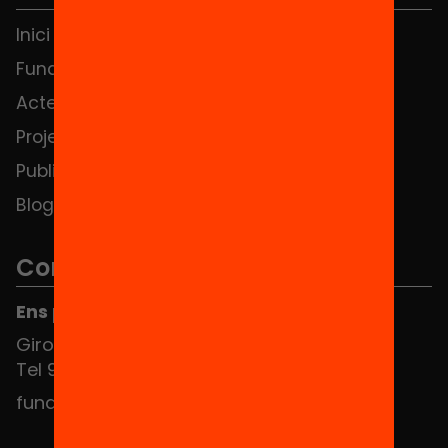
Inici
Notícies
Fundació
FAQS
Actes
Hub Social
Projectes
Contacte
Publicacions i vídeos
Blog
Contacte
Ens pots trobar al Hub Social
Girona 34, interior 08010 Barcelona
Tel 934 588 700
fundacio@equitat.org