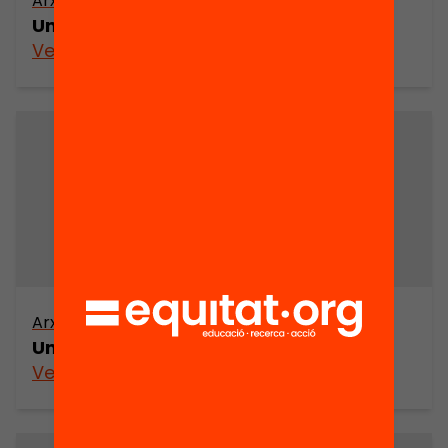
Arxiu
Una experiència política (part 2)
Veure’n més
Arxiu
Una experiència política (part 1)
Veure’n més