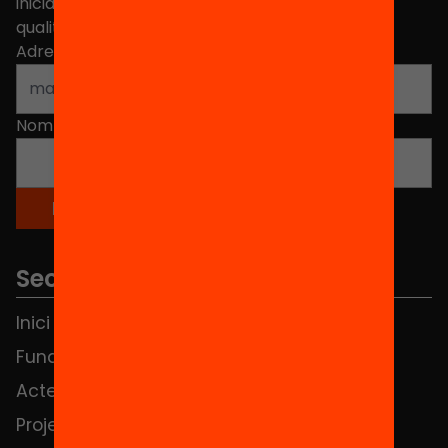
iniciatives, propostes i projectes per millorar la
qualitat de l'educació a Catalunya.
Adreça electrònica
*
Nom
*
Seccions
Inici
Notícies
Fundació
FAQS
Actes
Hub Social
Projectes
Contacte