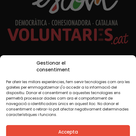
Xarxes Socials
Gestionar el
consentiment
Per oferir les millors experiències, fem servir tecnologies com ara les
TWT
YTB
IG
FB
IN
galetes per emmagatzemar i/o accedir a la informació del
dispositiu. Donar el consentiment a aquestes tecnologies ens
permetrà processar dades com ara el comportament de
navegació o identificadors únics en aquest lloc. No donar el
consentiment o retirar-lo pot afectar negativament determinades
Avís legal
Política de cookies
característiques i funcions.
Creiem que el coneixement s’ha de compartir. Per això
Accepta
fem servir una llicència Creative Commons, llevat que en