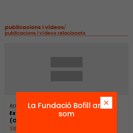
publicacions i vídeos
/
publicacions i vídeos relacionats
La Fundació Bofill ara
Arxiu
som
Estudi etnogràfic de Folgueroles
(Osona) (part 2)
Veure’n més