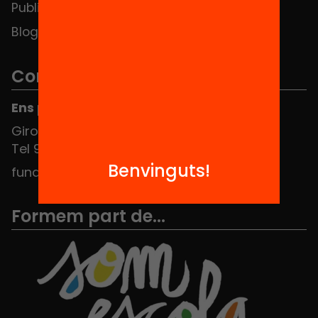
Publicacions i vídeos
Blog
Contacte
Ens pots trobar al Hub Social
Girona 34, interior 08010 Barcelona
Tel 934 588 700
Benvinguts!
fundacio@equitat.org
Formem part de...