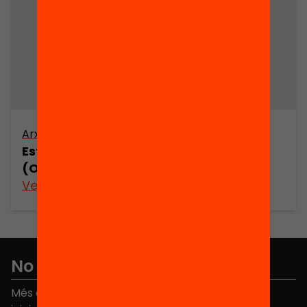
Arxiu
Estudi etnogràfic de Folgueroles
(Osona) (part 1)
Veure’n més
No et perdis res
Més de 40.000 persones ja han triat Equitat. Rep