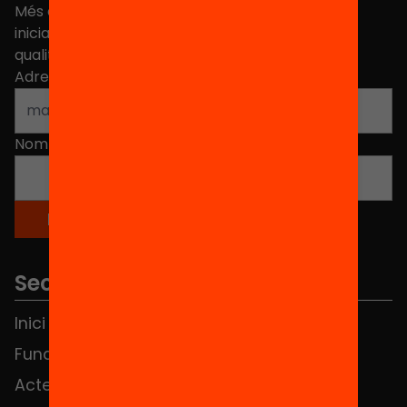
Més de 40.000 persones ja han triat Equitat. Rep
iniciatives, propostes i projectes per millorar la
qualitat de l'educació a Catalunya.
Adreça electrònica
*
Nom
*
Seccions
Inici
Notícies
Fundació
FAQS
Actes
Hub Social