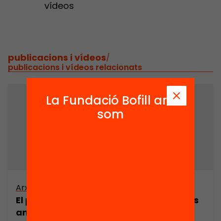
vídeos
publicacions i vídeos
/
publicacions i vídeos relacionats
La Fundació Bofill ara
som
Arxiu
El paper dels experts en els moviments
ambientalistes a Catalunya