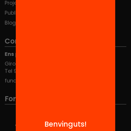
Projectes
Contacte
Publicacions i vídeos
Blog
Contacte
Ens pots trobar al Hub Social
Girona 34, interior 08010 Barcelona
Tel 934 588 700
fundacio@equitat.org
Formem part de...
Benvinguts!