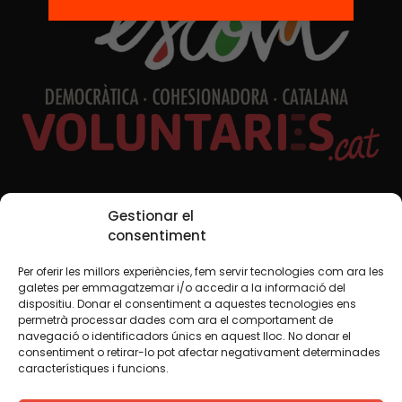
Xarxes Socials
Gestionar el
consentiment
Per oferir les millors experiències, fem servir tecnologies com ara les
TWT
YTB
IG
FB
IN
galetes per emmagatzemar i/o accedir a la informació del
dispositiu. Donar el consentiment a aquestes tecnologies ens
permetrà processar dades com ara el comportament de
navegació o identificadors únics en aquest lloc. No donar el
consentiment o retirar-lo pot afectar negativament determinades
Avís legal
Política de cookies
característiques i funcions.
Creiem que el coneixement s’ha de compartir. Per això