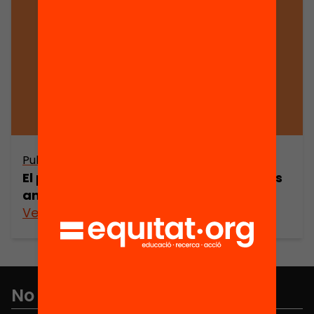
Publicació
El paper dels experts en els moviments
ambientalistes a Catalunya
Veure’n més
No et perdis res