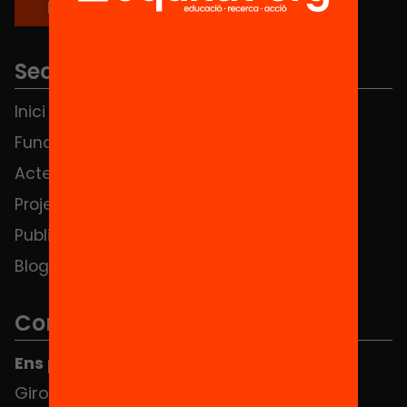
Seccions
Inici
Notícies
Fundació
FAQS
Actes
Hub Social
Projectes
Contacte
Publicacions i vídeos
Blog
Contacte
Ens pots trobar al Hub Social
Girona 34, interior 08010 Barcelona