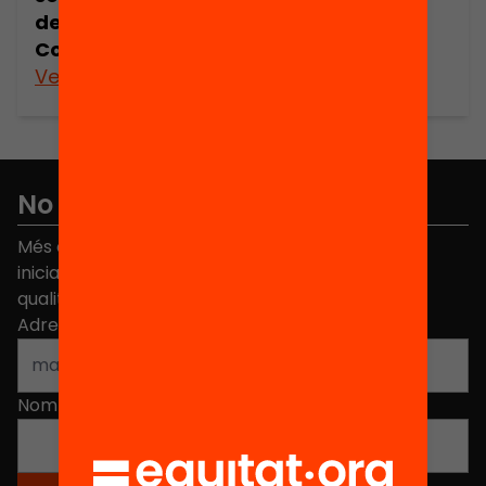
de l’embassament de Sant Antoni a la
Conca de Tremp (1910-1920)
Veure’n més
No et perdis res
Més de 40.000 persones ja han triat Equitat. Rep
iniciatives, propostes i projectes per millorar la
qualitat de l'educació a Catalunya.
Adreça electrònica
*
Nom
*