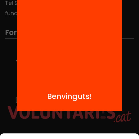
Tel 934 588 700
fundacio@equitat.org
Formem part de...
Benvinguts!
Xarxes Socials