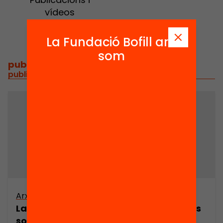
vídeos
La Fundació Bofill ara
som
publicacions i vídeos
/
publicacions i vídeos relacionats
Arxiu
La canadenca al Pallars: repercussions
socio-econòmiques de la construcció