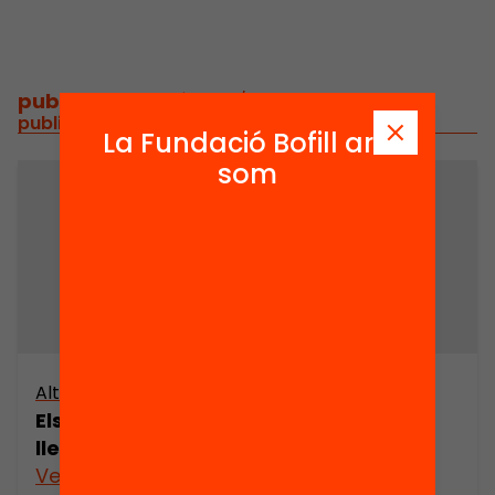
publicacions i vídeos
/
publicacions i vídeos relacionats
La Fundació Bofill ara
som
Altres arxius
Els anarquistes valencians al front de
llevant
Veure’n més