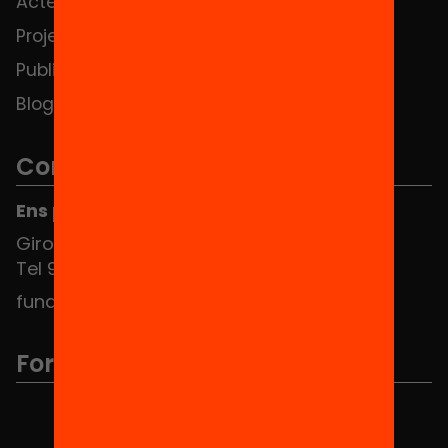
Actes
Hub Social
Projectes
Contacte
Publicacions i vídeos
Blog
Contacte
Ens pots trobar al Hub Social
Girona 34, interior 08010 Barcelona
Tel 934 588 700
fundacio@equitat.org
Formem part de...