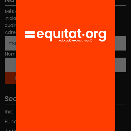
Més de 40.000 persones ja han triat Equitat. Rep
iniciatives, propostes i projectes per millorar la
qualitat de l'educació a Catalunya.
Adreça electrònica
*
Nom
*
Seccions
Inici
Notícies
Fundació
FAQS