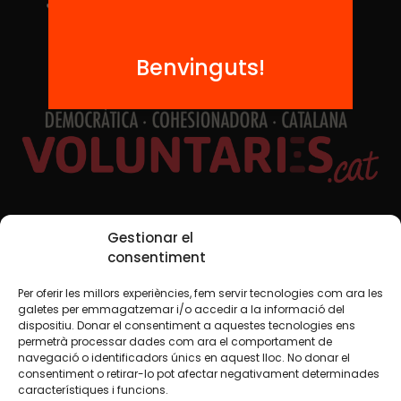
Benvinguts!
Xarxes Socials
Gestionar el
consentiment
Per oferir les millors experiències, fem servir tecnologies com ara les
TWT
YTB
IG
FB
IN
galetes per emmagatzemar i/o accedir a la informació del
dispositiu. Donar el consentiment a aquestes tecnologies ens
permetrà processar dades com ara el comportament de
navegació o identificadors únics en aquest lloc. No donar el
consentiment o retirar-lo pot afectar negativament determinades
Avís legal
Política de cookies
característiques i funcions.