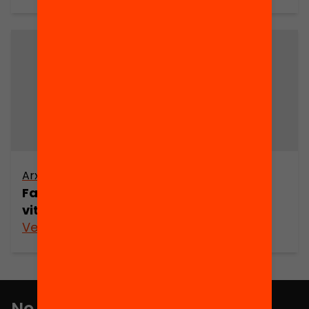
Arxiu
Factors psicosocials, percepció de
vitalitat (part 1)
Veure’n més
No et perdis res