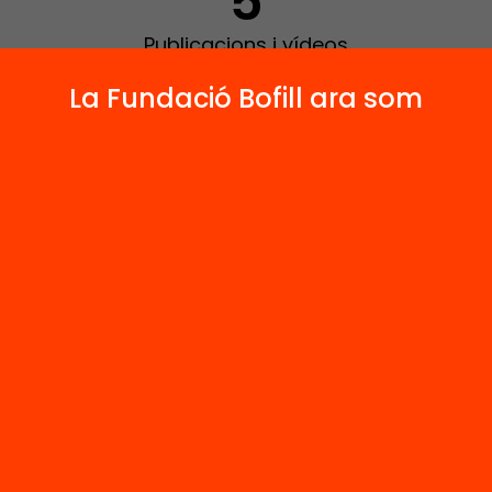
5
Publicacions i vídeos
La Fundació Bofill ara som
 relacionats
Arxiu
ca negra: reptes
Una nova socie
spostes
civil: accions
col·lectives de