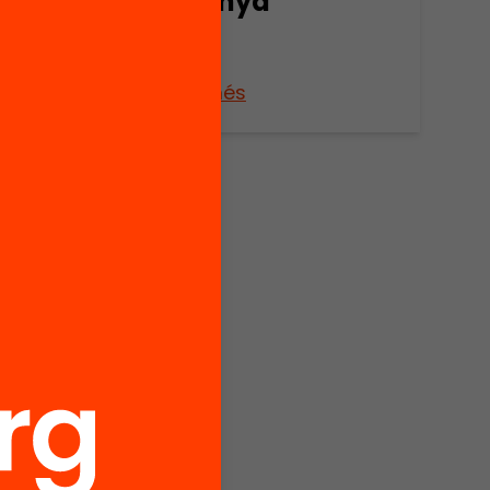
anya
Catalunya
 (ca.
Veure’n més