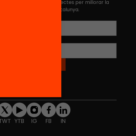
niciatives, propostes i projectes per millorar la
ualitat de l'educació a Catalunya.
Adreça electrònica
*
Nom
*
Xarxes Socials
TWT
YTB
IG
FB
IN