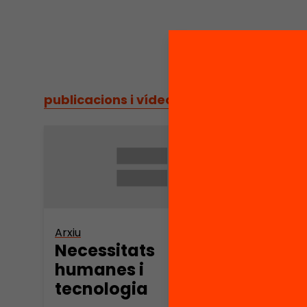
publicacions i vídeos
/
publicacions i vídeos
Arxiu
Arxiu
Necessitats
Àfri
humanes i
i re
tecnologia