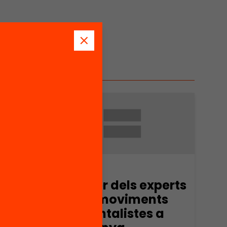
Arxiu
tat
El paper dels experts
en els moviments
ambientalistes a