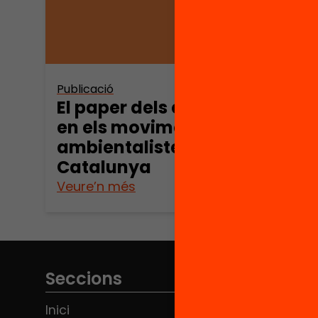
Publicació
El paper dels experts
en els moviments
ambientalistes a
Catalunya
Veure’n més
Seccions
Inici