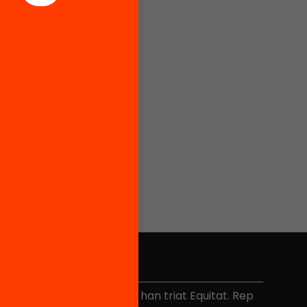
No et perdis res
és de 40.000 persones ja han triat Equitat. Rep