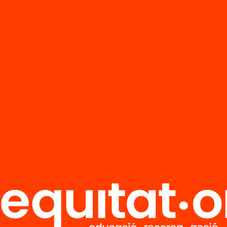
masses a l’Esp
postransicional
1982-2002)
’n més
Veure’n més