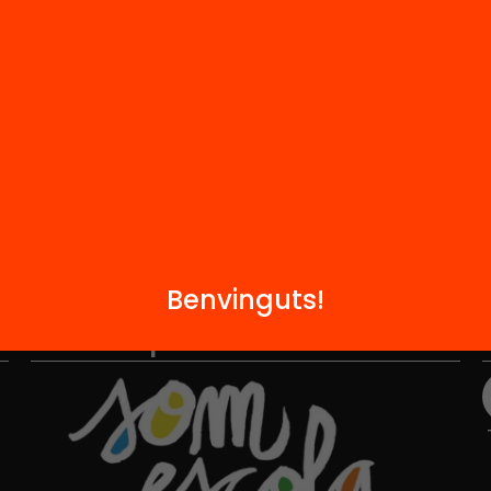
i
FAQS
q
Hub Social
Contacte
Benvinguts!
Formem part de...