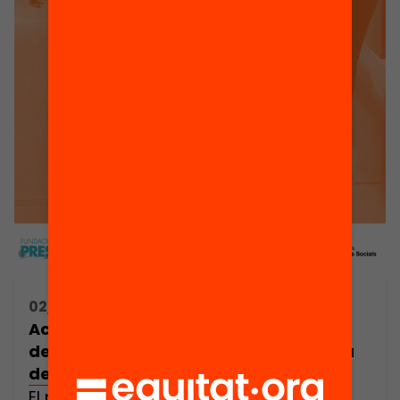
02/12/2024 10:00h - 12:30h
Acompanyament integral i prevenció
de l’abandonament escolar: Més enllà
del suport acadèmic
El pròxim 2 de desembre, la Fundació