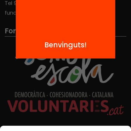
Tel 934 588 700
fundacio@equitat.org
Formem part de...
Benvinguts!
Xarxes Socials