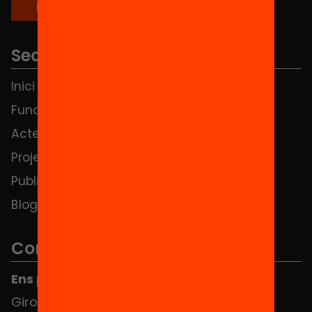
Seccions
Inici
Notícies
Fundació
FAQS
Actes
Hub Social
Projectes
Contacte
Publicacions i vídeos
Blog
Contacte
Ens pots trobar al Hub Social
Girona 34, interior 08010 Barcelona