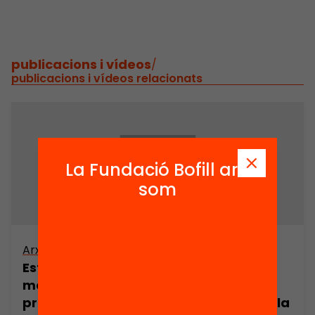
publicacions i vídeos
/
publicacions i vídeos relacionats
La Fundació Bofill ara
som
Arxiu
Estudi dels valors educatius de les
mares d’un grup de nens i del seu
procés d’adaptació escolar a l’Escola la