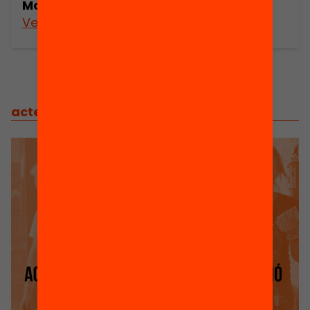
Montjoia
Veure’n més
actes
/
actes relacionats