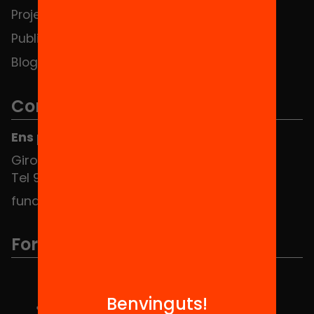
Projectes
Contacte
Publicacions i vídeos
Blog
Contacte
Ens pots trobar al Hub Social
Girona 34, interior 08010 Barcelona
Tel 934 588 700
fundacio@equitat.org
Formem part de...
Benvinguts!