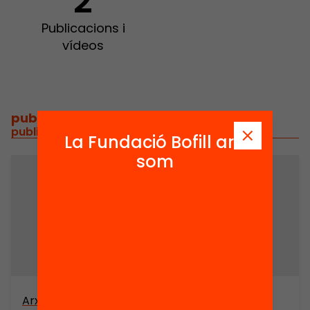
2
Publicacions i
vídeos
publicacions i vídeos
/
publicacions i vídeos relacionats
La Fundació Bofill ara
som
Arxiu