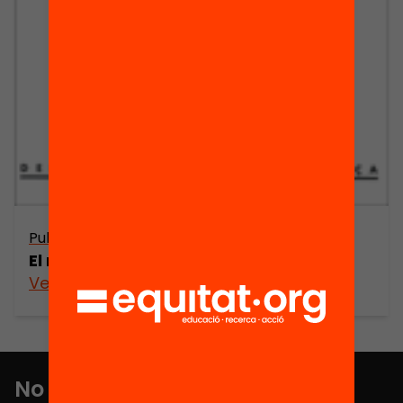
Publicació
El metge davant l’atenció sanitària
Veure’n més
No et perdis res