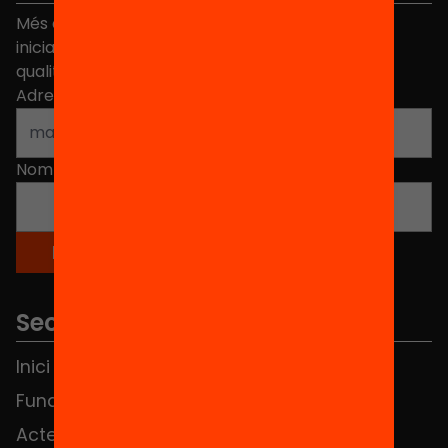
Més de 40.000 persones ja han triat Equitat. Rep
iniciatives, propostes i projectes per millorar la
qualitat de l'educació a Catalunya.
Adreça electrònica
*
Nom
*
Seccions
Inici
Notícies
Fundació
FAQS
Actes
Hub Social