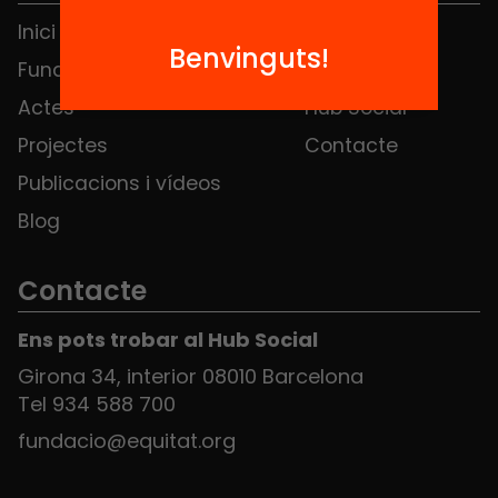
Inici
Notícies
Benvinguts!
Fundació
FAQS
Actes
Hub Social
Projectes
Contacte
Publicacions i vídeos
Blog
Contacte
Ens pots trobar al Hub Social
Girona 34, interior 08010 Barcelona
Tel 934 588 700
fundacio@equitat.org