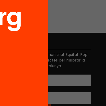
No et perdis res
és de 40.000 persones ja han triat Equitat. Rep
niciatives, propostes i projectes per millorar la
ualitat de l'educació a Catalunya.
Adreça electrònica
*
Nom
*