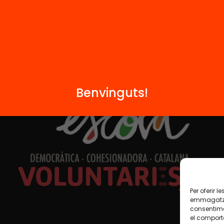
Formem part de...
Benvinguts!
Per oferir 
emmagatzem
consentime
el comport