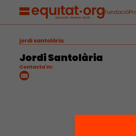
Fundació
Pr
jordi santolària
Jordi Santolària
Contacta'm: