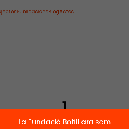
ojectes
Publicacions
Blog
Actes
1
Publicacions i vídeos
La Fundació Bofill ara som