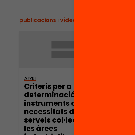
publicacions i vídeos
/
publicacions i vídeos
Arxiu
Criteris per a la
determinació dels
instruments de les
necessitats de
serveis col·lectius a
les àrees