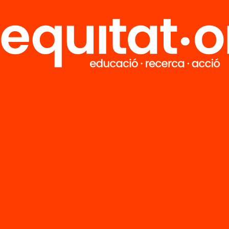
M
Notícies
i
FAQS
q
Hub Social
Contacte