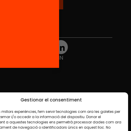
Xarxes Socials
TWT
YTB
IG
FB
IN
Gestionar el consentiment
les millors experiències, fem servir tecnologies com ara les galetes per
ar i/o accedir a la informació del dispositiu. Donar el
nt a aquestes tecnologies ens permetrà processar dades com ara
ament de navegació o identificadors únics en aquest lloc. No