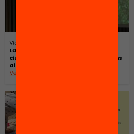
Vídeo
Laia Sánchez – Els superpoders
ciutadans d’Edutec: dels Nous artesans
al Club Maker
Veure’n més