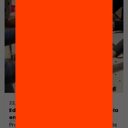
22/04/2016 16:00h - 18:00h
Educació Maker: com convertim l’escola
en un laboratori de creació?
Programació, robòtica, arts & crafts i més