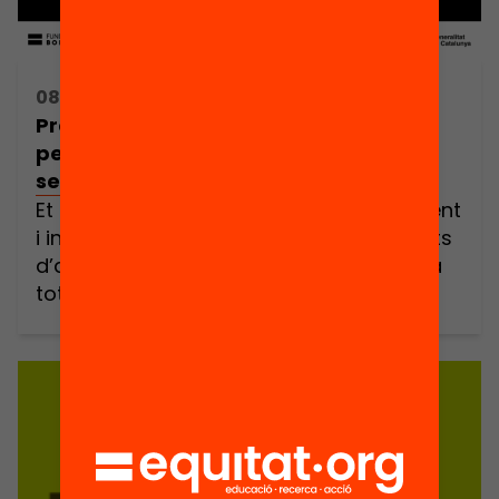
08/05/2024 15:30h - 19:30h
Programem Oportunitats! El
pensament computacional creatiu al
servei de l’equitat
Et presentem una jornada de coneixement
i intercanvi per promoure les oportunitats
d’aprenentatge de la programació per a
tots els infants. Un espai on desfarem
mites sobre el Pensament Computacional
i la programació, descobrirem la relació
que té amb la creativitat, l’esperit crític i la
igualtat d’oportunitats i aprendrem com
dur-ho a la pràctica amb l’experiència de
[…]