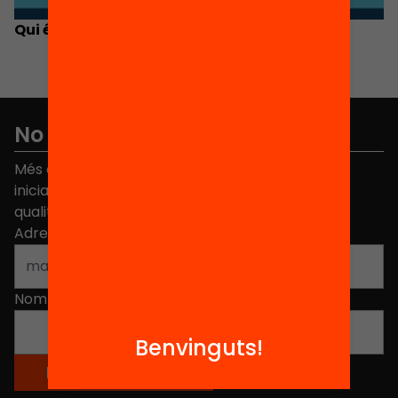
Qui és Qui: Laia Sánchez
No et perdis res
Més de 40.000 persones ja han triat Equitat. Rep
iniciatives, propostes i projectes per millorar la
qualitat de l'educació a Catalunya.
Adreça electrònica
*
Nom
*
Benvinguts!