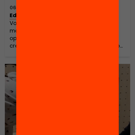
06/05/2016 16:00h - 18:00h
Edulab: Viu l’Educació Maker!
Vols saber com transformar cada
moment de la vida escolar en una
oportunitat per als alumnes d’esdevenir
creadors? Vols aprendre com l’educació
maker és capaç de fusionar àrees de
coneixement tan dispars com l’art, la
tecnologia, les matemàtiques, la música o
el cinema mitjançant les creacions dels
propis alumnes? Vols viure en viu i […]