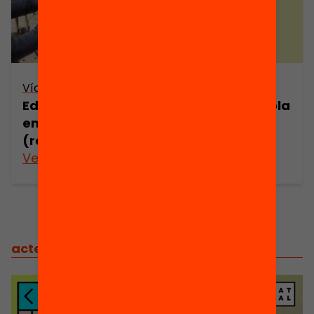
Vídeo
Educació Maker: com convertim l’escola
en un laboratori de creació?
(retransmissió en directe)
Veure’n més
actes
/
actes relacionats