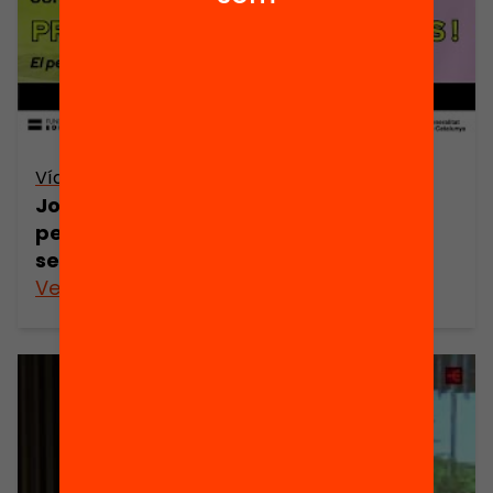
Vídeo
Jornada Programem Oportunitats! El
pensament computacional creatiu al
servei de l’equitat
Veure’n més