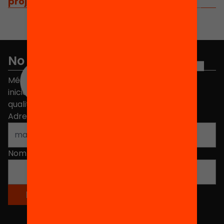
projectes
/
projectes relacionats
No et perdis res
Més de 40.000 persones ja han triat Equitat. Rep
iniciatives, propostes i projectes per millorar la
qualitat de l'educació a Catalunya.
Adreça electrònica
*
Nom
*