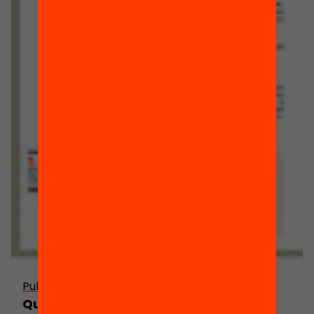
Publicació
Què caracteritza els nous lideratges