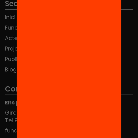
Seccions
Inici
Notícies
Fundació
FAQS
Actes
Hub Social
Projectes
Contacte
Publicacions i vídeos
Blog
Contacte
Ens pots trobar al Hub Social
Girona 34, interior 08010 Barcelona
Tel 934 588 700
fundacio@equitat.org