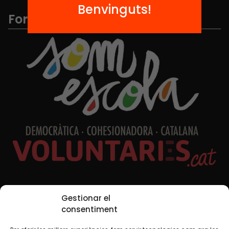
Benvinguts!
Formem part de...
Xarxes Socials
Gestionar el
consentiment