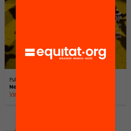
Publicació
Nous lideratges en moments de canvi
Veure’n més