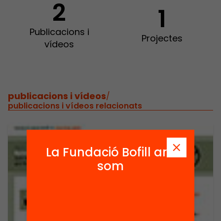
2
1
Publicacions i
Projectes
vídeos
publicacions i vídeos
/
publicacions i vídeos relacionats
La Fundació Bofill ara
som