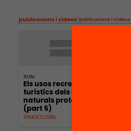
publicacions i vídeos
/
publicacions i vídeos
Arxiu
Arxiu
Els usos recreatius i
Els u
turístics dels espais
turís
naturals protegits
Natu
(part 5)
(par
Veure’n més
Veure