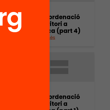
Arxiu
ió
Espai i ordenació
del territori a
5)
Mallorca (part 4)
Veure’n més
Arxiu
us i
Espai i ordenació
spais
del territori a