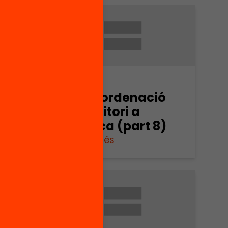
Arxiu
ió
Espai i ordenació
del territori a
9)
Mallorca (part 8)
Veure’n més