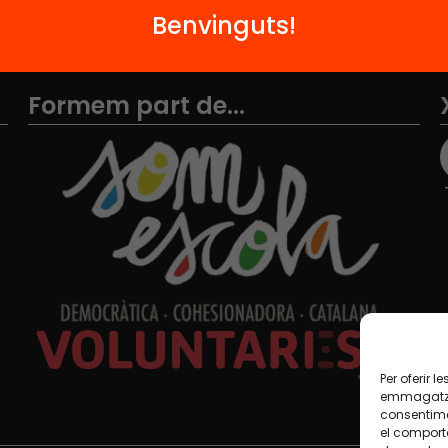
Benvinguts!
Formem part de...
Per oferir 
emmagatzem
consentime
el comport