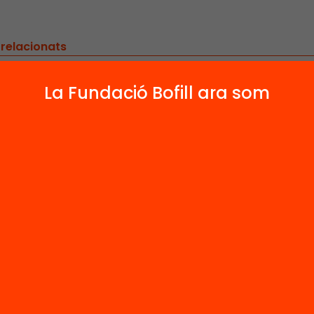
 relacionats
La Fundació Bofill ara som
Arxiu
sos recreatius i
Els usos recreati
tics dels Espais
turístics dels E
rals Protegits
Naturals Proteg
t 4)
(part 3)
’n més
Veure’n més