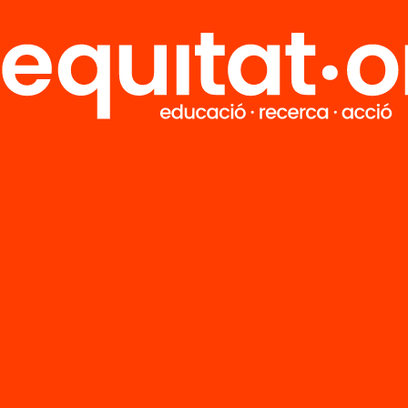
Arxiu
i i ordenació
Espai i ordenac
erritori a
del territori a
orca (part 6)
Mallorca (part 
’n més
Veure’n més
Arxiu
i i ordenació
Els usos recreati
erritori a
turístics dels E