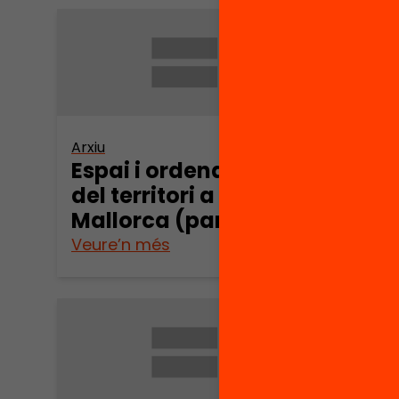
Arxiu
Arxiu
Espai i ordenació
Espa
del territori a
del t
Mallorca (part 11)
Mall
Veure’n més
Veure