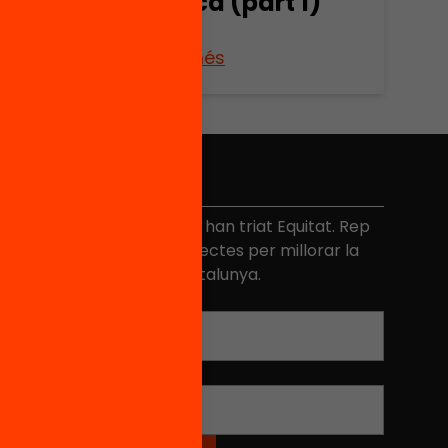
its
Mallorca (part 1)
Veure’n més
No et perdis res
és de 40.000 persones ja han triat Equitat. Rep
niciatives, propostes i projectes per millorar la
ualitat de l'educació a Catalunya.
Adreça electrònica
*
Nom
*