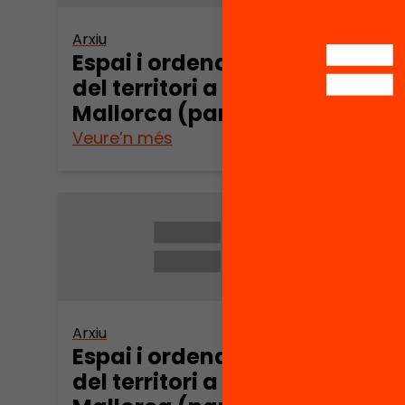
Arxiu
Arxiu
Espai i ordenació
Espa
del territori a
del t
Mallorca (part 7)
Mall
Veure’n més
Veure
Arxiu
Arxiu
Espai i ordenació
Espa
del territori a
del t