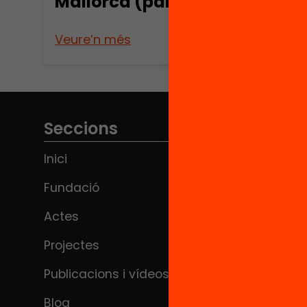
Mallorca (part 3)
Mall
Veure’n més
Veure
Seccions
Inici
Fundació
Actes
Projectes
Publicacions i vídeos
Blog