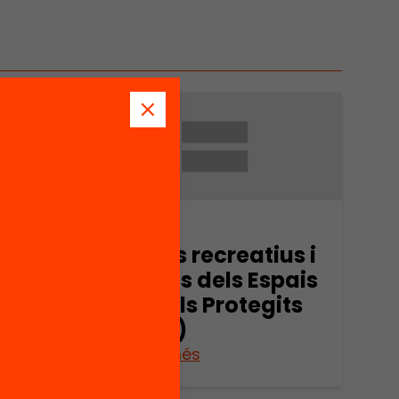
Arxiu
us i
Els usos recreatius i
spais
turístics dels Espais
its
Naturals Protegits
(part 2)
Veure’n més