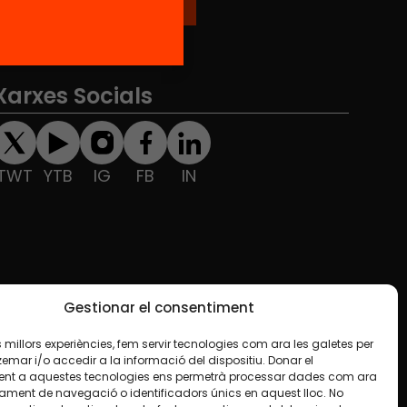
Xarxes Socials
TWT
YTB
IG
FB
IN
Gestionar el consentiment
les millors experiències, fem servir tecnologies com ara les galetes per
ar i/o accedir a la informació del dispositiu. Donar el
nt a aquestes tecnologies ens permetrà processar dades com ara
ament de navegació o identificadors únics en aquest lloc. No