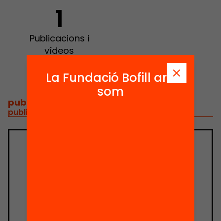
1
Publicacions i
vídeos
La Fundació Bofill ara
som
publicacions i vídeos
/
publicacions i vídeos relacionats