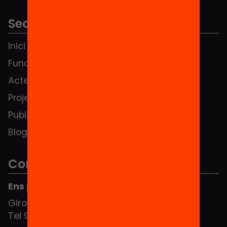
Seccions
Inici
Notícies
Fundació
FAQS
Actes
Hub Social
Projectes
Contacte
Publicacions i vídeos
Blog
Contacte
Ens pots trobar al Hub Social
Girona 34, interior 08010 Barcelona
Tel 934 588 700