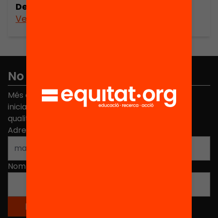
Decisió electoral i cultura política
Veure’n més
No et perdis res
Més de 40.000 persones ja han triat Equitat. Rep
iniciatives, propostes i projectes per millorar la
qualitat de l'educació a Catalunya.
Adreça electrònica
*
Nom
*