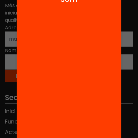
Més de 40.000 persones ja han triat Equitat. Rep
iniciatives, propostes i projectes per millorar la
qualitat de l'educació a Catalunya.
Adreça electrònica
*
Nom
*
Seccions
Inici
Notícies
Fundació
FAQS
Actes
Hub Social