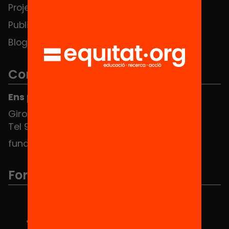
Projectes
Contacte
Publicacions i vídeos
Blog
Contacte
Ens pots trobar al Hub Social
Girona 34, interior 08010 Barcelona
Tel 934 588 700
fundacio@equitat.org
Formem part de...