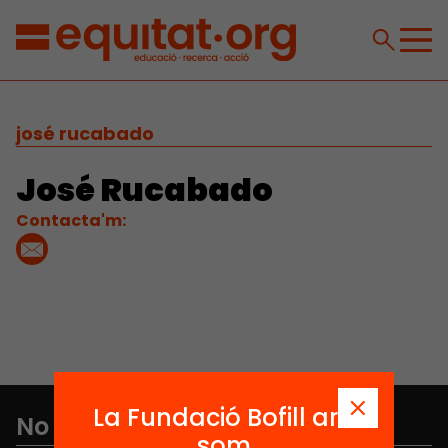
josé rucabado
José Rucabado
Contacta'm:
La Fundació Bofill ara
No et perdis res
som