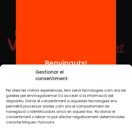
Benvinguts!
Xarxes Socials
Gestionar el
consentiment
Per oferir les millors experiències, fem servir tecnologies com ara les
TWT
YTB
IG
FB
IN
galetes per emmagatzemar i/o accedir a la informació del
dispositiu. Donar el consentiment a aquestes tecnologies ens
permetrà processar dades com ara el comportament de
navegació o identificadors únics en aquest lloc. No donar el
consentiment o retirar-lo pot afectar negativament determinades
Avís legal
Política de cookies
característiques i funcions.