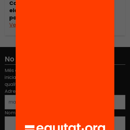
Conducta individual, assegurament i
elecció col.lectiva: una aplicació a la
política sanitària
Veure’n més
No et perdis res
Més de 40.000 persones ja han triat Equitat. Rep
iniciatives, propostes i projectes per millorar la
qualitat de l'educació a Catalunya.
Adreça electrònica
*
Nom
*