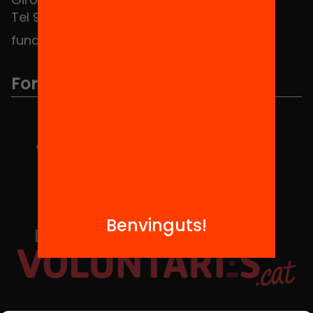
Tel 934 588 700
fundacio@equitat.org
Formem part de...
Benvinguts!