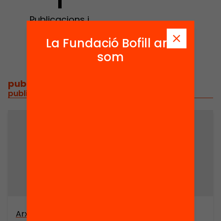
1
Publicacions i
vídeos
La Fundació Bofill ara
som
publicacions i vídeos
/
publicacions i vídeos relacionats
Arxiu