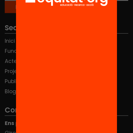
Seccions
Inici
Notícies
Fundació
FAQS
Actes
Hub Social
Projectes
Contacte
Publicacions i vídeos
Blog
Contacte
Ens pots trobar al Hub Social
Girona 34, interior 08010 Barcelona