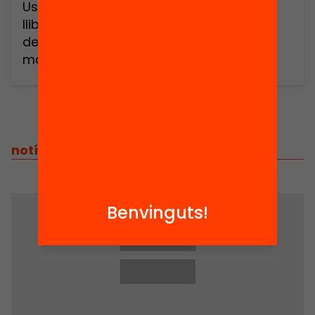
Us convidem avui a la presentació del
llibre ‘Què vol dir ser mestre avui’ i a
debatre sobre aquestes qüestions i
moltes d’altres:– Què fa possible el
compromís ètic del professorat?– Quina
és la responsabilitat dels actors educatius
si es volen mestres compromesos amb
l’alumnat, l’entorn i la seva professió?– En
què es diferencia el […]
notícies
/
notícies relacionades
Benvinguts!