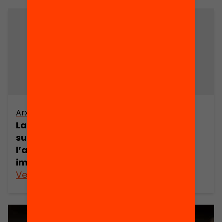
Arxiu
La col·laboració dels professionals de
suport extern a l’IES Poblenou en
l’acollida d’alumnat i famílies
immigrants
Veure’n més