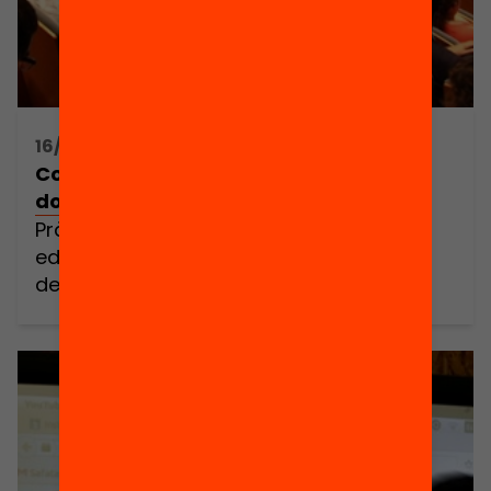
16/10/2015 17:00h - 19:00h
Com volem que sigui la professió
docent?
Pràctiques, percepcions i polítiques
educatives. Presentació del nou informe
de la Comissió Europea