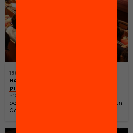
16/10/2015 17:00h - 19:00h
How do we envisage the teaching
profession?
Practices, perceptions and educational
policies. Presentation of the new European
Commission report