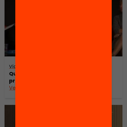
Vídeo
Qui ha de promoure el compromís del
professorat?
Veure’n més