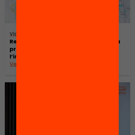
Vídeo
Resum gràfic – Com volem que sigui la
professió docent? Presentació de
l’informe Eurydice de la CE
Veure’n més