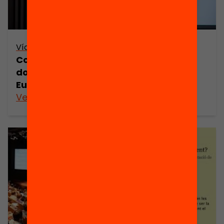
Vídeo
Com volem que sigui la professió
docent? Presentació de l’informe
Eurydice de la Comissió Europea
Veure’n més