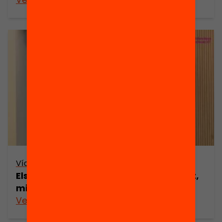
Vídeo
Els incentius econòmics al professorat,
milloren els resultats educatius?
Veure’n més