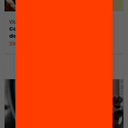
Vídeo
Com volem que sigui la professió
docent? (retransmissió en directe)
Veure’n més