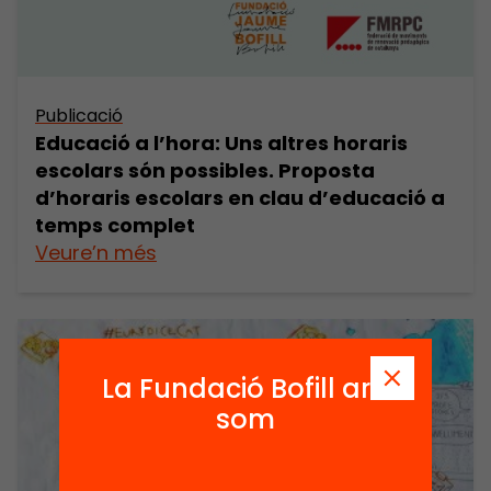
Publicació
Educació a l’hora: Uns altres horaris
escolars són possibles. Proposta
d’horaris escolars en clau d’educació a
temps complet
Veure’n més
La Fundació Bofill ara
som