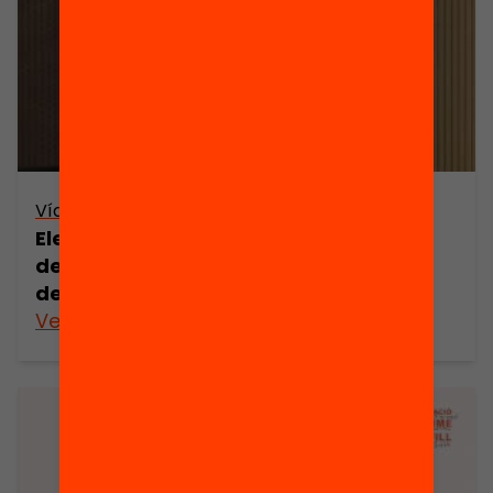
Vídeo
Elena Sintes – A les tres a casa? Del
debat sobre la jornada contínua al
debat sobre el temps escolar
Veure’n més