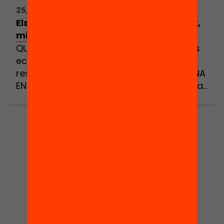
25/06/2015 16:00h - 17:30h
Els incentius econòmics al professorat,
milloren els resultats educatius?
QUÈ FUNCIONA EN EDUCACIÓ: Els incentius
econòmics al professorat, milloren els
resultats educatius? CICLE: QUÈ FUNCIONA
EN EDUCACIÓ dimarts 7 de juliol de 2015 a
les 18.00 h a la sala d’actes del Palau
Macaya de l’Obra Social «la Caixa» Amb
aquest debat, Ivàlua i la Fundació Jaume
Bofill iniciem el projecte […]