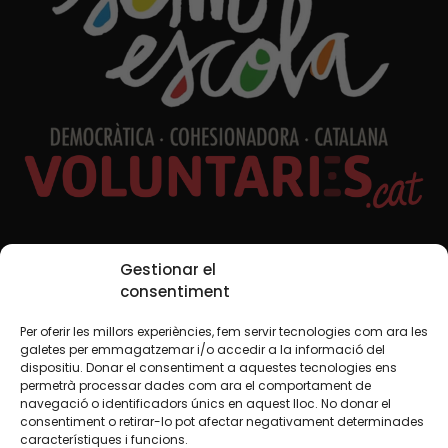
Xarxes Socials
Gestionar el
consentiment
Per oferir les millors experiències, fem servir tecnologies com ara les
TWT
YTB
IG
FB
IN
galetes per emmagatzemar i/o accedir a la informació del
dispositiu. Donar el consentiment a aquestes tecnologies ens
permetrà processar dades com ara el comportament de
navegació o identificadors únics en aquest lloc. No donar el
consentiment o retirar-lo pot afectar negativament determinades
Avís legal
Política de cookies
característiques i funcions.