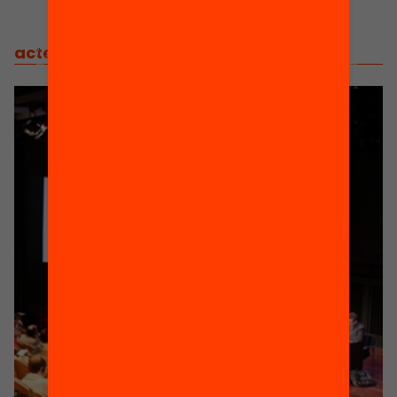
actes
/
actes relacionats