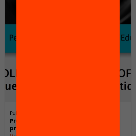
Publicació
Presentació: Com volem que sigui la
professió docent?
Veure’n més