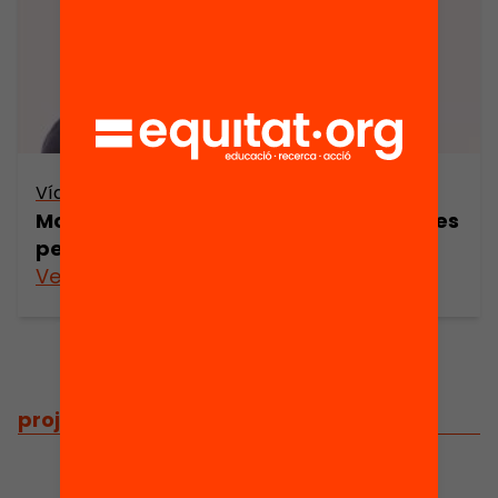
Vídeo
Montserrat Ros – 3 prioritats educatives
per a la Catalunya d’avui
Veure’n més
projectes
/
projectes relacionats