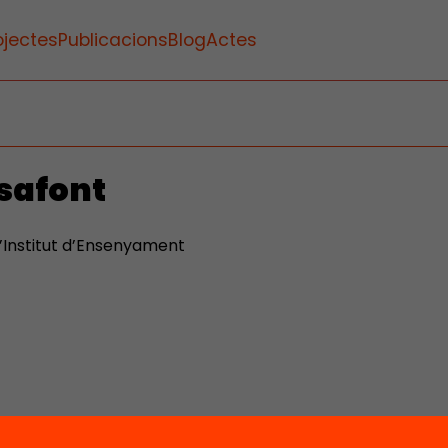
ojectes
Publicacions
Blog
Actes
safont
’Institut d’Ensenyament