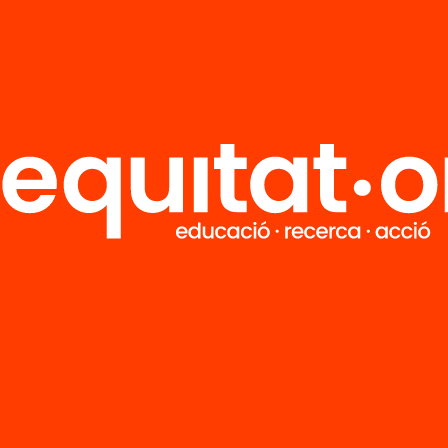
ció
enllà de
cola
’n més
M