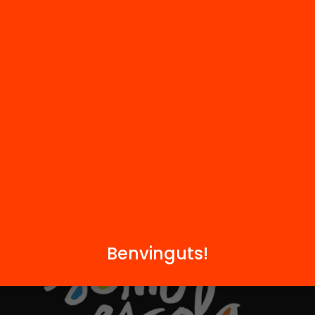
Notícies
i
FAQS
q
Hub Social
Contacte
Formem part de...
Benvinguts!