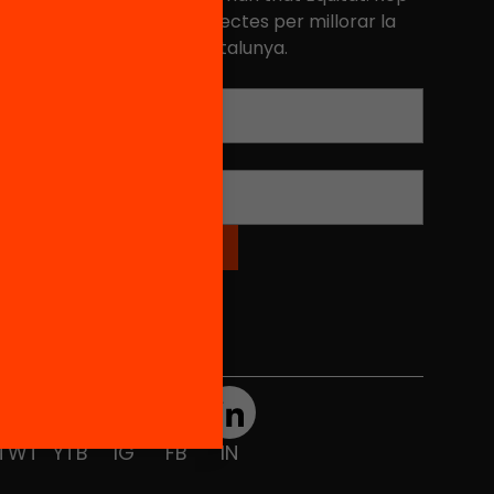
niciatives, propostes i projectes per millorar la
ualitat de l'educació a Catalunya.
Adreça electrònica
*
Nom
*
Xarxes Socials
TWT
YTB
IG
FB
IN