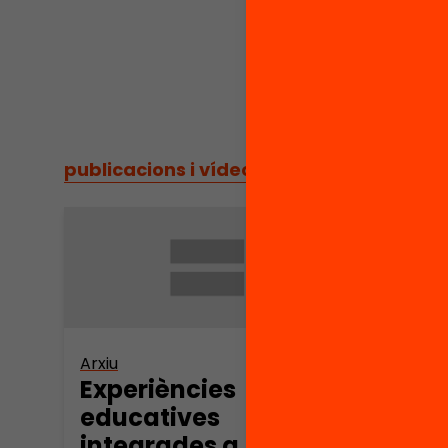
publicacions i vídeos
/
publicacions i vídeos
Arxiu
Experiències
educatives
integrades a