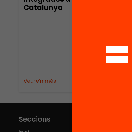
Catalunya
Publica
Més 
l’es
Veure’n més
Veure
Seccions