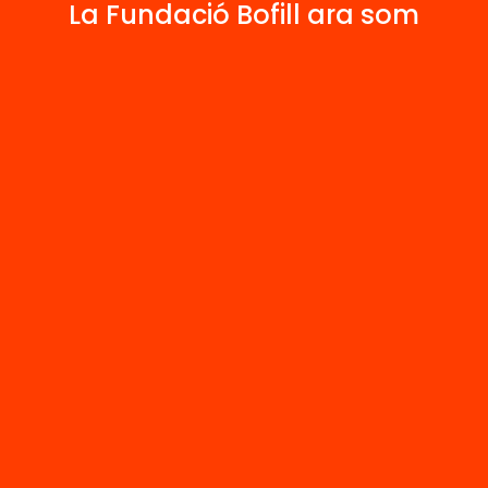
2
La Fundació Bofill ara som
Publicacions i vídeos
 relacionats