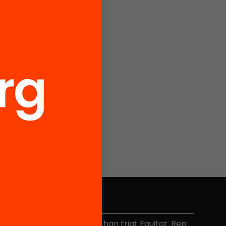
No et perdis res
és de 40.000 persones ja han triat Equitat. Rep