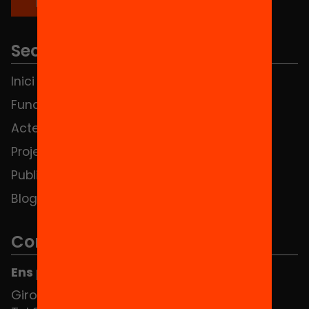
Seccions
Inici
Notícies
Fundació
FAQS
Actes
Hub Social
Projectes
Contacte
Publicacions i vídeos
Blog
Contacte
Ens pots trobar al Hub Social
Girona 34, interior 08010 Barcelona