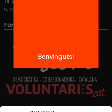
Tel 934 588 700
fundacio@equitat.org
Formem part de...
Benvinguts!
Xarxes Socials