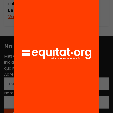
Publicació
Les caixes d’estalvi a Catalunya
Veure’n més
No et perdis res
Més de 40.000 persones ja han triat Equitat. Rep
iniciatives, propostes i projectes per millorar la
qualitat de l'educació a Catalunya.
Adreça electrònica
*
Nom
*