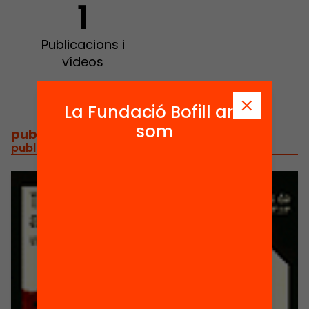
1
Publicacions i
vídeos
La Fundació Bofill ara
som
publicacions i vídeos
/
publicacions i vídeos relacionats