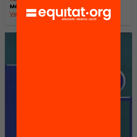
Més enllà de l’escola
Veure’n més