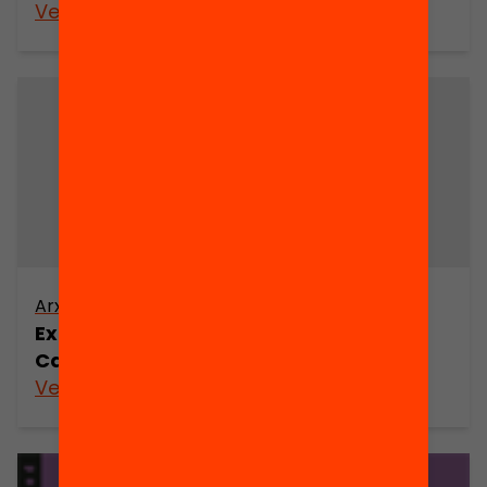
Veure’n més
Arxiu
Experiències educatives integrades a
Catalunya
Veure’n més