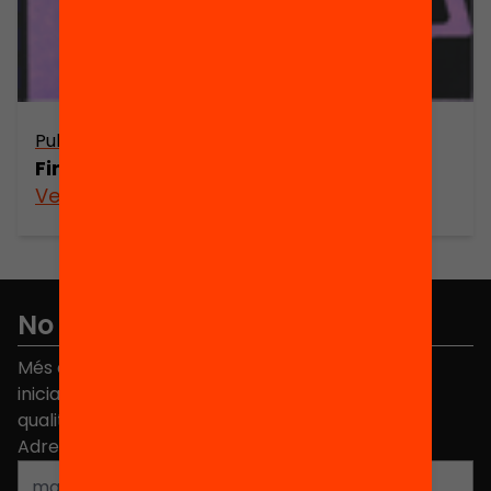
Publicació
Finançament dels partits polítics
Veure’n més
No et perdis res
Més de 40.000 persones ja han triat Equitat. Rep
iniciatives, propostes i projectes per millorar la
qualitat de l'educació a Catalunya.
Adreça electrònica
*