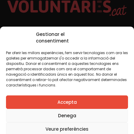
Xarxes Socials
Gestionar el
consentiment
Per oferir les millors experiències, fem servir tecnologies com ara les
TWT
YTB
IG
FB
IN
galetes per emmagatzemar i/o accedir a la informació del
dispositiu. Donar el consentiment a aquestes tecnologies ens
permetrà processar dades com ara el comportament de
navegació o identificadors únics en aquest lloc. No donar el
consentiment o retirar-lo pot afectar negativament determinades
Avís legal
Política de cookies
característiques i funcions.
Creiem que el coneixement s’ha de compartir. Per això
Accepta
fem servir una llicència Creative Commons, llevat que en
algun material indiquem el contrari. Us animem a copiar,
redistribuir, remesclar o transformar i crear els continguts
Denega
propis d’aquest web, per a qualsevol finalitat, inclosa la
comercial. Només us demanem que reconegueu
Veure preferències