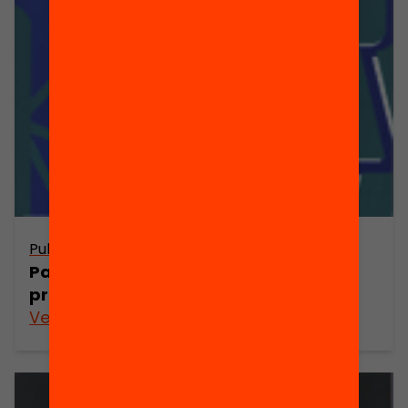
Publicació
Participació i sistema electoral:
propostes per al debat
Veure’n més