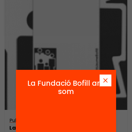
La Fundació Bofill ara
som
Publicació
La regulació del procés electoral