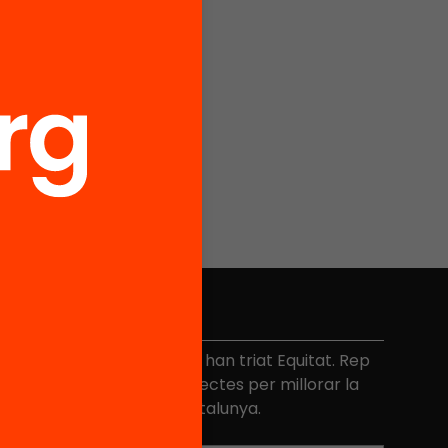
No et perdis res
és de 40.000 persones ja han triat Equitat. Rep
niciatives, propostes i projectes per millorar la
ualitat de l'educació a Catalunya.
Adreça electrònica
*