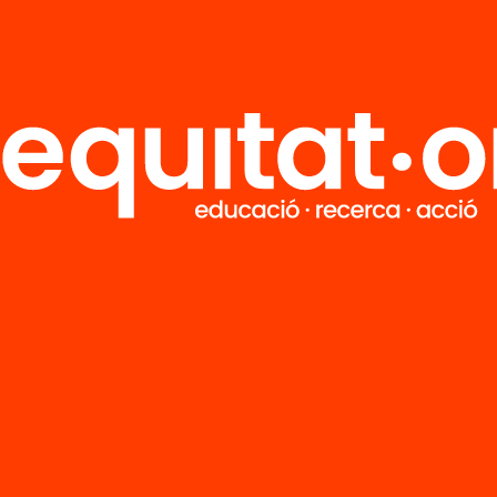
ció
ambé pots fer
 per la lectura!
’n més
M
Notícies
i
FAQS
q