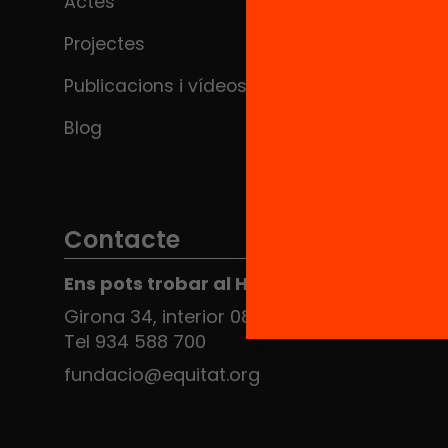
Actes
Projectes
Publicacions i vídeos
Blog
Contacte
Ens pots trobar al Hub Social
Girona 34, interior 08010 Barcelona
Tel 934 588 700
fundacio@equitat.org