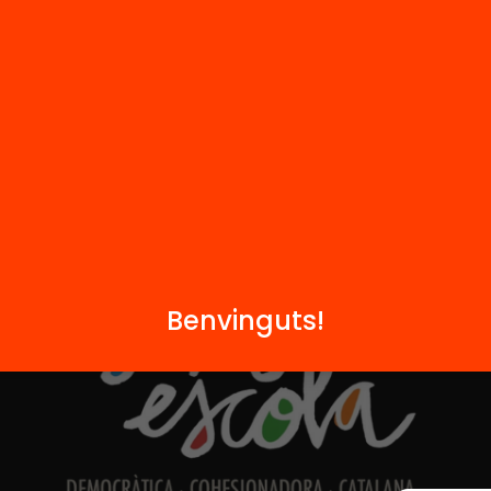
Hub Social
Contacte
Formem part de...
Benvinguts!