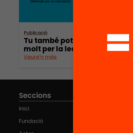
Publicació
Publica
Tu també pots fer
Tu t
molt per la lectura
molt
Veure’n més
Veure
Seccions
Inici
Fundació