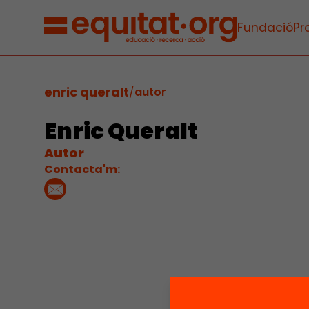
Fundació
Pr
enric queralt
/
autor
Enric Queralt
Autor
Contacta'm: