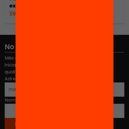
extraescolars? La seva perspectiva
Veure’n més
No et perdis res
Més de 40.000 persones ja han triat Equitat. Rep
iniciatives, propostes i projectes per millorar la
qualitat de l'educació a Catalunya.
Adreça electrònica
*
Nom
*