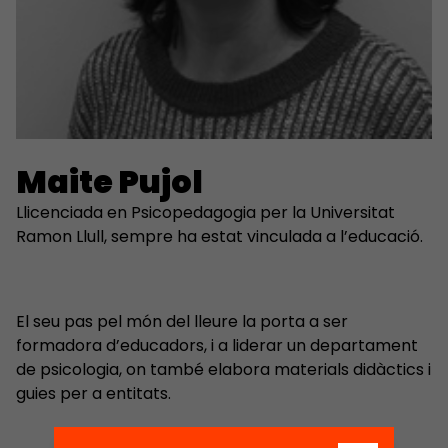
Maite Pujol
Llicenciada en Psicopedagogia per la Universitat
Ramon Llull, sempre ha estat vinculada a l’educació.
El seu pas pel món del lleure la porta a ser
formadora d’educadors, i a liderar un departament
de psicologia, on també elabora materials didàctics i
guies per a entitats.