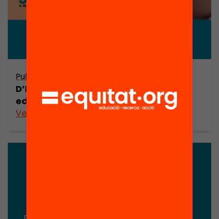
Publicació
D’Illes a nodes. Repensem els centres
educatius, en clau 360
Veure’n més