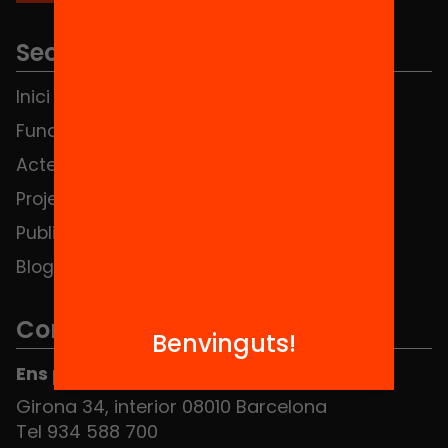
Seccions
Inici
Notícies
Fundació
FAQS
Actes
Hub Social
Projectes
Contacte
Publicacions i vídeos
Blog
Contacte
Benvinguts!
Ens pots trobar al Hub Social
Girona 34, interior 08010 Barcelona
Tel 934 588 700