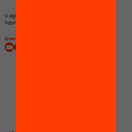
Li agrada quan la gent aprèn, i no s’imagina
l’aprenentatge sense diversió.
Contacta'm:
2
Publicacions i
vídeos