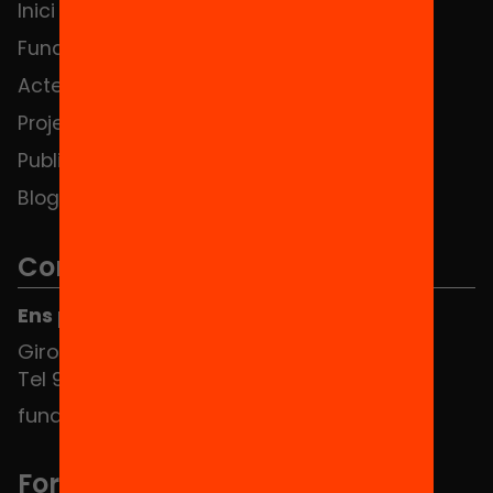
Inici
Notícies
Fundació
FAQS
Actes
Hub Social
Projectes
Contacte
Publicacions i vídeos
Blog
Contacte
Ens pots trobar al Hub Social
Girona 34, interior 08010 Barcelona
Tel 934 588 700
fundacio@equitat.org
Formem part de...