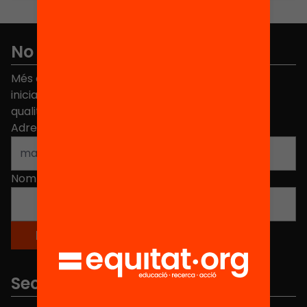
No et perdis res
Més de 40.000 persones ja han triat Equitat. Rep
iniciatives, propostes i projectes per millorar la
qualitat de l'educació a Catalunya.
Adreça electrònica
*
Nom
*
Seccions