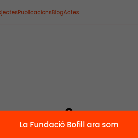
ojectes
Publicacions
Blog
Actes
3
La Fundació Bofill ara som
Publicacions i vídeos