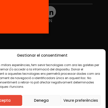
TWT
YTB
IG
FB
IN
Gestionar el consentiment
les millors experiències, fem servir tecnologies com ara les galetes per
ar i/o accedir a la informació del dispositiu. Donar el
nt a aquestes tecnologies ens permetrà processar dades com ara
ament de navegació o identificadors únics en aquest lloc. No
onsentiment o retirar-lo pot afectar negativament determinades
iques i funcions.
e en algun material indiquem el contrari. Us animem
finalitat, inclosa la comercial. Només us demanem que
cepta
Denega
Veure preferències