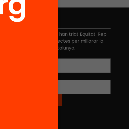
No et perdis res
és de 40.000 persones ja han triat Equitat. Rep
niciatives, propostes i projectes per millorar la
ualitat de l'educació a Catalunya.
Adreça electrònica
*
Nom
*
Xarxes Socials