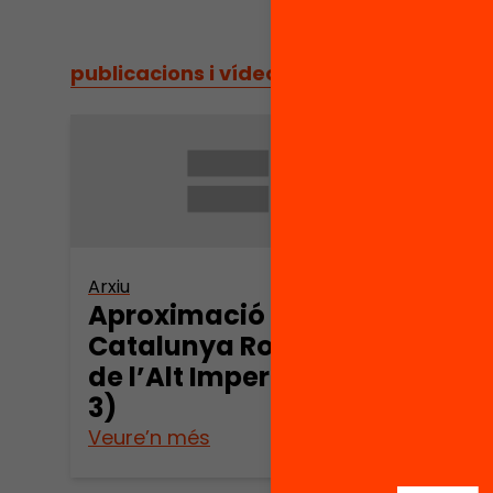
publicacions i vídeos
/
publicacions i vídeos
Arxiu
Arxiu
Aproximació a la
Apro
Catalunya Romana
Cat
de l’Alt Imperi (part
de l’
3)
2)
Veure’n més
Veure