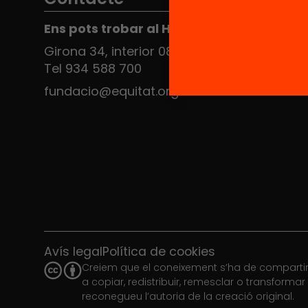
Ens pots trobar al Hub Social
Girona 34, interior 08010 Barcelona
Tel 934 588 700
fundacio@equitat.org
Avís legal
Política de cookies
Creiem que el coneixement s’ha de compartir.
a copiar, redistribuir, remesclar o transforma
reconegueu l’autoria de la creació original.