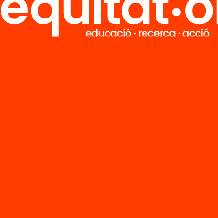
M
Notícies
i
FAQS
q
Hub Social
Contacte
Formem part de...