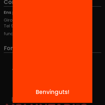
Contacte
Ens pots trobar al Hub Social
Girona 34, interior 08010 Barcelona
Tel 934 588 700
fundacio@equitat.org
Formem part de...
Benvinguts!