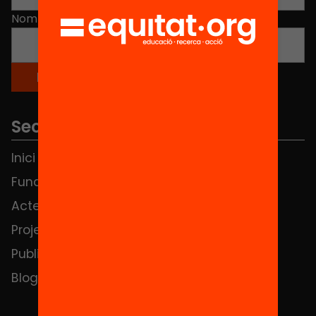
Nom
*
Seccions
Inici
Notícies
Fundació
FAQS
Actes
Hub Social
Projectes
Contacte
Publicacions i vídeos
Blog