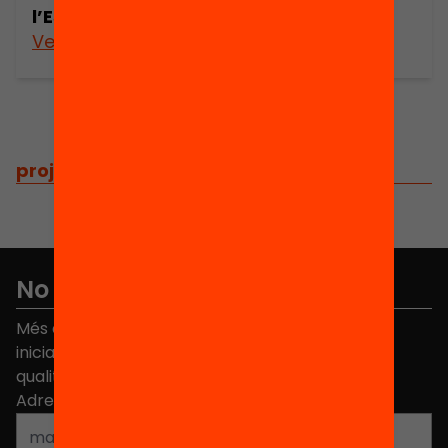
l’EstiuEnriquit. Diàlegs d’estiu 1
Veure’n més
projectes
/
projectes relacionats
No et perdis res
Més de 40.000 persones ja han triat Equitat. Rep
iniciatives, propostes i projectes per millorar la
qualitat de l'educació a Catalunya.
Adreça electrònica
*