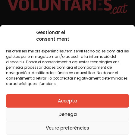
Xarxes Socials
Gestionar el
consentiment
Per oferir les millors experiències, fem servir tecnologies com ara les
TWT
YTB
IG
FB
IN
galetes per emmagatzemar i/o accedir a la informació del
dispositiu. Donar el consentiment a aquestes tecnologies ens
permetrà processar dades com ara el comportament de
navegació o identificadors únics en aquest lloc. No donar el
consentiment o retirar-lo pot afectar negativament determinades
Avís legal
Política de cookies
característiques i funcions.
Creiem que el coneixement s’ha de compartir. Per això
Accepta
fem servir una llicència Creative Commons, llevat que en
algun material indiquem el contrari. Us animem a copiar,
redistribuir, remesclar o transformar i crear els continguts
Denega
propis d’aquest web, per a qualsevol finalitat, inclosa la
comercial. Només us demanem que reconegueu
Veure preferències
l’autoria de la creació original.