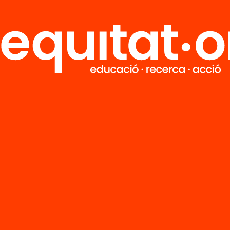
M
Notícies
i
FAQS
q
Hub Social
Contacte