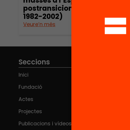
masses a l’Espanya
postransicional (ca.
1982-2002)
Veure’n més
Seccions
Inici
Fundació
Actes
Projectes
Publicacions i vídeos