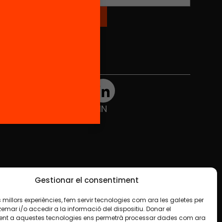
Xarxes Socials
TWT
YTB
IG
FB
IN
Gestionar el consentiment
les millors experiències, fem servir tecnologies com ara les galetes per
ar i/o accedir a la informació del dispositiu. Donar el
nt a aquestes tecnologies ens permetrà processar dades com ara