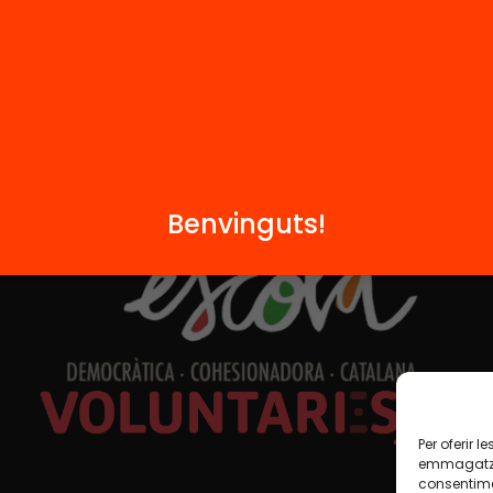
Formem part de...
Benvinguts!
Per oferir 
emmagatzem
consentime