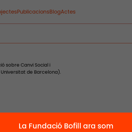
ojectes
Publicacions
Blog
Actes
ió sobre Canvi Social i
 Universitat de Barcelona).
La Fundació Bofill ara som