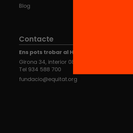
Blog
Contacte
Ens pots trobar al Hub Social
Girona 34, interior 08010 Barcelona
Tel 934 588 700
fundacio@equitat.org