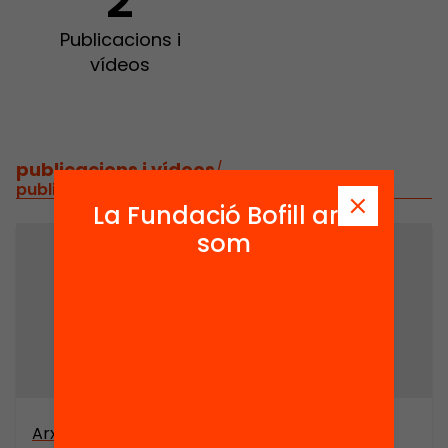
2
Publicacions i
vídeos
publicacions i vídeos
/
publicacions i vídeos relacionats
La Fundació Bofill ara
som
Arxiu