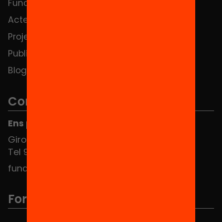
Fundació
FAQS
Actes
Hub Social
Projectes
Contacte
Publicacions i vídeos
Blog
Contacte
Ens pots trobar al Hub Social
Girona 34, interior 08010 Barcelona
Tel 934 588 700
fundacio@equitat.org
Formem part de...