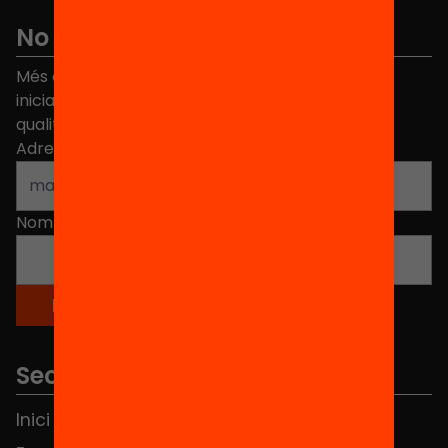
No et perdis res
Més de 40.000 persones ja han triat Equitat. Rep
iniciatives, propostes i projectes per millorar la
qualitat de l'educació a Catalunya.
Adreça electrònica
*
Nom
*
Seccions
Inici
Notícies