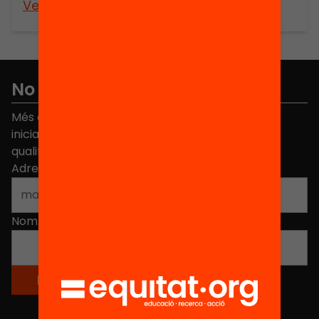
Veure’n més
No et perdis res
Més de 40.000 persones ja han triat Equitat. Rep
iniciatives, propostes i projectes per millorar la
qualitat de l'educació a Catalunya.
Adreça electrònica
*
Nom
*