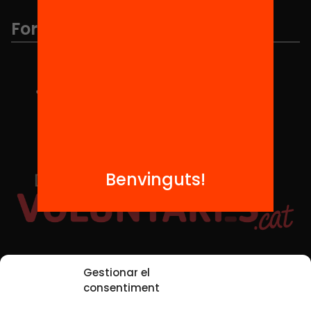
Formem part de...
Benvinguts!
Xarxes Socials
Gestionar el
consentiment