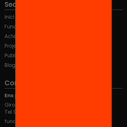
Seccions
Inici
Notícies
Fundació
FAQS
Actes
Hub Social
Projectes
Contacte
Publicacions i vídeos
Blog
Contacte
Ens pots trobar al Hub Social
Girona 34, interior 08010 Barcelona
Tel 934 588 700
fundacio@equitat.org