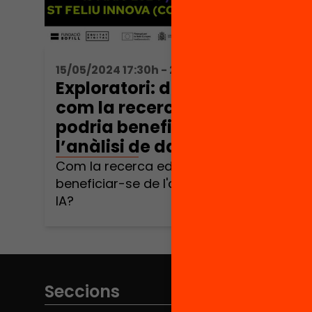
15/05/2024 17:30h - 20:30h
Exploratori: dades ètiques,
com la recerca educativa
podria beneficiar-se de
l’anàlisi de dades amb IA?
Com la recerca educativa podria
beneficiar-se de l'anàlisi de dades amb
IA?
Seccions