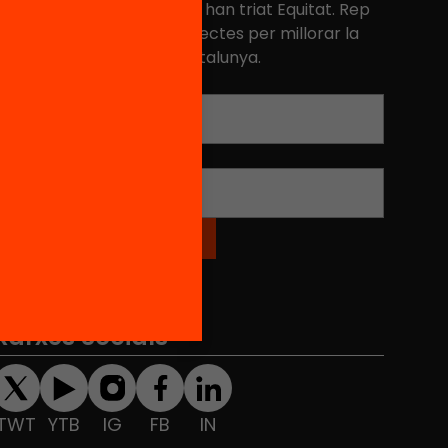
és de 40.000 persones ja han triat Equitat. Rep
niciatives, propostes i projectes per millorar la
ualitat de l'educació a Catalunya.
Adreça electrònica
*
Nom
*
Xarxes Socials
TWT
YTB
IG
FB
IN