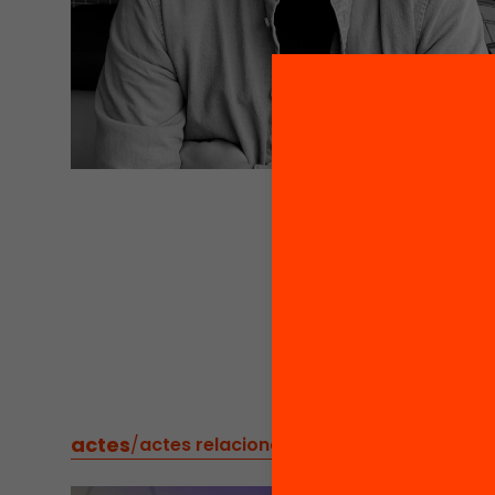
actes
/
actes relacionats