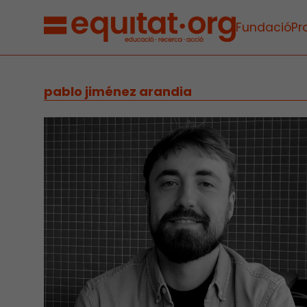
Fundació
Pr
pablo jiménez arandia