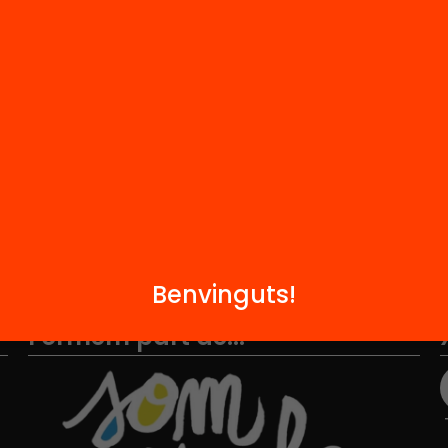
M
Notícies
i
FAQS
q
Hub Social
Contacte
Benvinguts!
Formem part de...