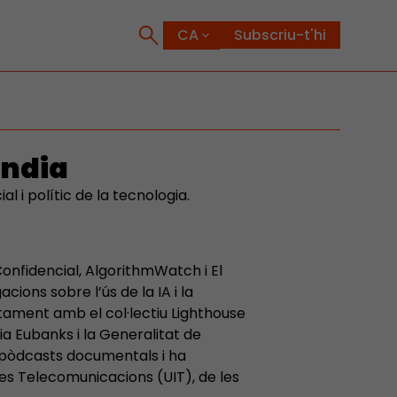
Subscriu-t'hi
andia
al i polític de la tecnologia.
onfidencial, AlgorithmWatch i El
acions sobre l’ús de la IA i la
juntament amb el col·lectiu Lighthouse
a Eubanks i la Generalitat de
 pòdcasts documentals i ha
 les Telecomunicacions (UIT), de les