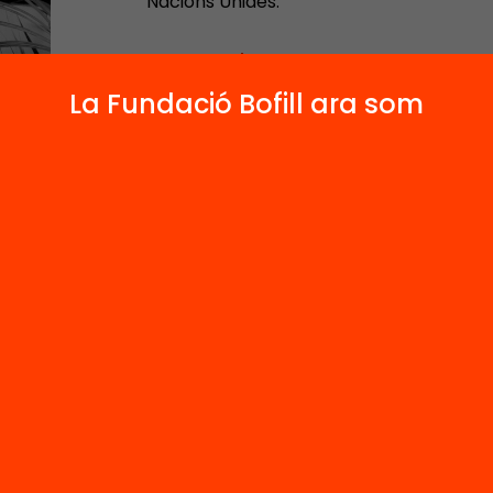
Nacions Unides.
Contacta'm:
La Fundació Bofill ara som
1
Actes