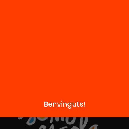
Notícies
i
FAQS
q
Hub Social
Contacte
Formem part de...
Benvinguts!