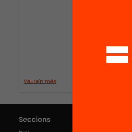
Publica
Les 
muni
Cata
l’àm
imm
Veure’n més
Veure
Seccions