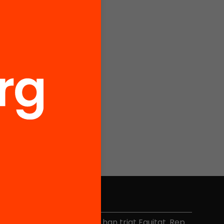
No et perdis res
és de 40.000 persones ja han triat Equitat. Rep