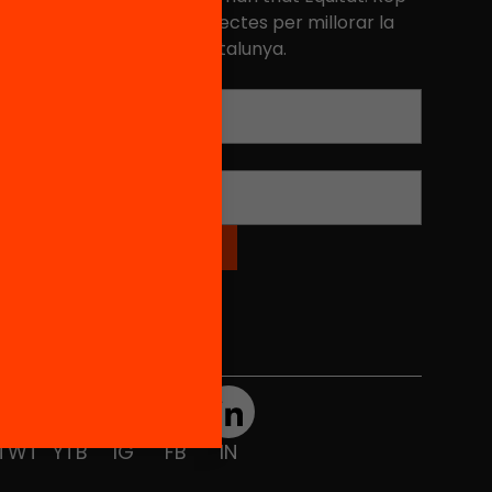
niciatives, propostes i projectes per millorar la
ualitat de l'educació a Catalunya.
Adreça electrònica
*
Nom
*
Xarxes Socials
TWT
YTB
IG
FB
IN