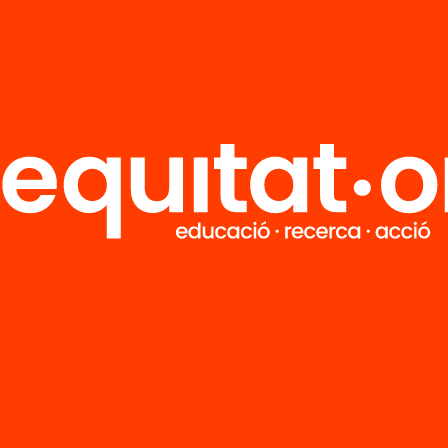
ció
actuacions
cipals a
lunya en
bit de la
igració
’n més
M