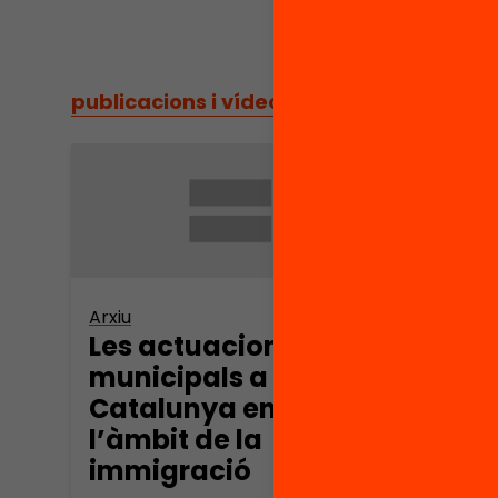
publicacions i vídeos
/
publicacions i vídeos
Arxiu
Les actuacions
municipals a
Catalunya en
l’àmbit de la
immigració