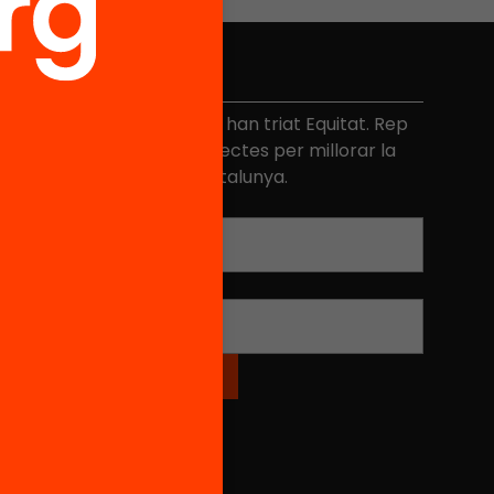
No et perdis res
és de 40.000 persones ja han triat Equitat. Rep
niciatives, propostes i projectes per millorar la
ualitat de l'educació a Catalunya.
Adreça electrònica
*
Nom
*
Xarxes Socials