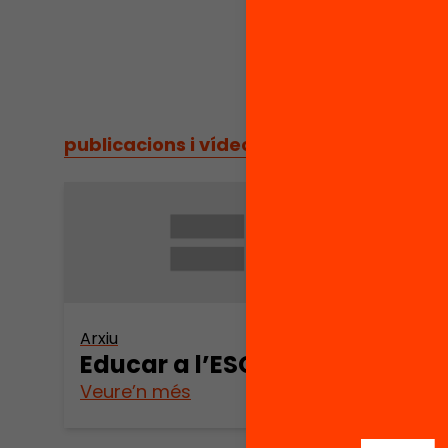
publicacions i vídeos
/
publicacions i vídeos
Arxiu
Educar a l’ESO
Veure’n més