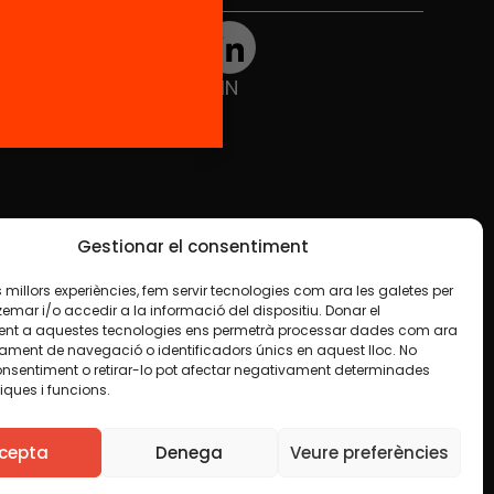
TWT
YTB
IG
FB
IN
Gestionar el consentiment
les millors experiències, fem servir tecnologies com ara les galetes per
ar i/o accedir a la informació del dispositiu. Donar el
nt a aquestes tecnologies ens permetrà processar dades com ara
ament de navegació o identificadors únics en aquest lloc. No
onsentiment o retirar-lo pot afectar negativament determinades
iques i funcions.
e en algun material indiquem el contrari. Us animem
finalitat, inclosa la comercial. Només us demanem que
cepta
Denega
Veure preferències