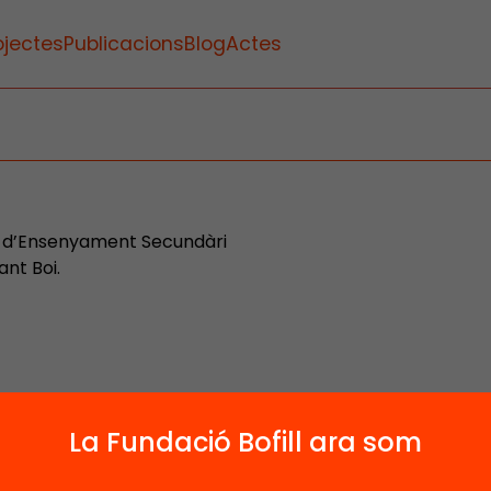
ojectes
Publicacions
Blog
Actes
ra d’Ensenyament Secundàri
ant Boi.
La Fundació Bofill ara som