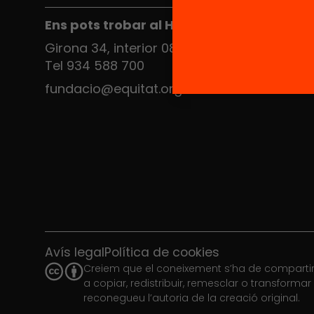
Ens pots trobar al Hub Social
Girona 34, interior 08010 Barcelona
Tel 934 588 700
fundacio@equitat.org
Avís legal
Política de cookies
Creiem que el coneixement s’ha de compartir.
a copiar, redistribuir, remesclar o transforma
reconegueu l’autoria de la creació original.