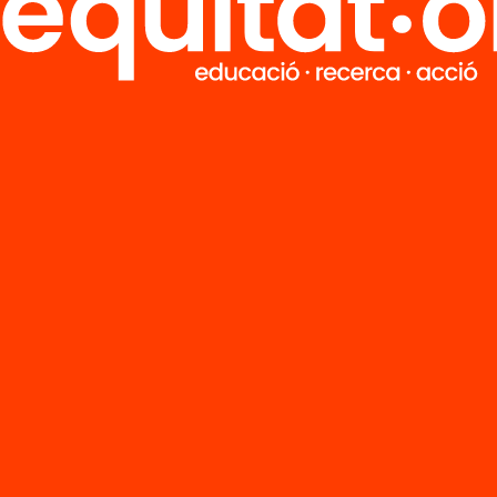
M
Notícies
i
FAQS
q
Hub Social
Contacte
Formem part de...