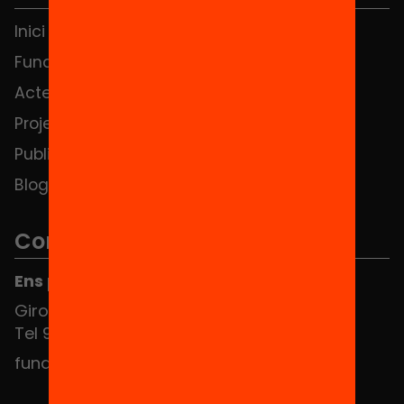
Inici
Notícies
Fundació
FAQS
Actes
Hub Social
Projectes
Contacte
Publicacions i vídeos
Blog
Contacte
Ens pots trobar al Hub Social
Girona 34, interior 08010 Barcelona
Tel 934 588 700
fundacio@equitat.org