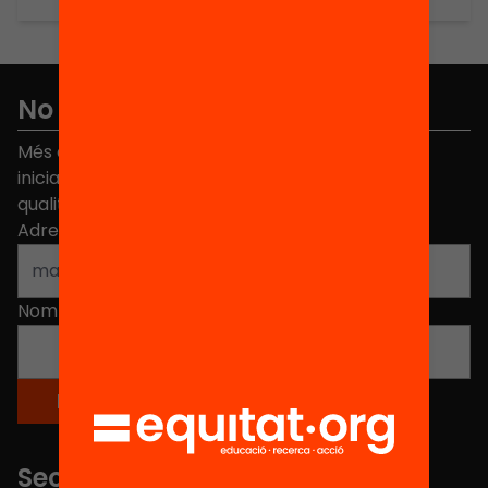
No et perdis res
Més de 40.000 persones ja han triat Equitat. Rep
iniciatives, propostes i projectes per millorar la
qualitat de l'educació a Catalunya.
Adreça electrònica
*
Nom
*
Seccions