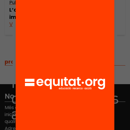
Publicació
L’opinió dels catalans sobre la
immigració
Veure’n més
projectes
/
projectes relacionats
No et perdis res
Més de 40.000 persones ja han triat Equitat. Rep
iniciatives, propostes i projectes per millorar la
qualitat de l'educació a Catalunya.
Adreça electrònica
*