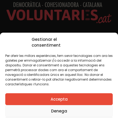
Xarxes Socials
Gestionar el
consentiment
Per oferir les millors experiències, fem servir tecnologies com ara les
TWT
YTB
IG
FB
IN
galetes per emmagatzemar i/o accedir a la informació del
dispositiu. Donar el consentiment a aquestes tecnologies ens
permetrà processar dades com ara el comportament de
navegació o identificadors únics en aquest lloc. No donar el
consentiment o retirar-lo pot afectar negativament determinades
Avís legal
Política de cookies
característiques i funcions.
Creiem que el coneixement s’ha de compartir. Per això
Accepta
fem servir una llicència Creative Commons, llevat que en
algun material indiquem el contrari. Us animem a copiar,
redistribuir, remesclar o transformar i crear els continguts
Denega
propis d’aquest web, per a qualsevol finalitat, inclosa la