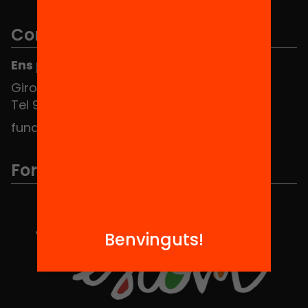
Contacte
Ens pots trobar al Hub Social
Girona 34, interior 08010 Barcelona
Tel 934 588 700
fundacio@equitat.org
Formem part de...
Benvinguts!