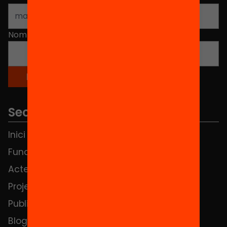
Nom
*
Seccions
Inici
Notícies
Fundació
FAQS
Actes
Hub Social
Projectes
Contacte
Publicacions i vídeos
Blog