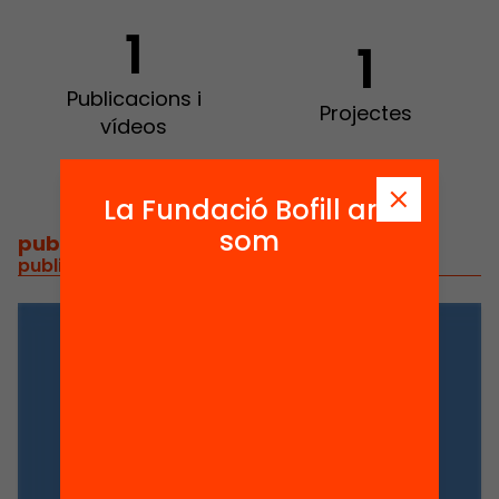
1
1
Publicacions i
Projectes
vídeos
La Fundació Bofill ara
som
publicacions i vídeos
/
publicacions i vídeos relacionats