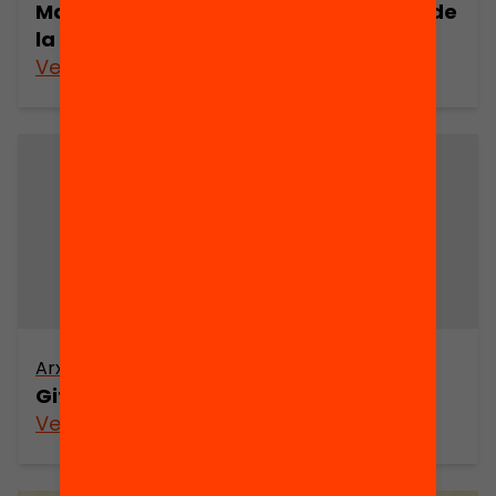
Mapa d’educació d’adults en l’àmbit de
la província de Barcelona
Veure’n més
Arxiu
Gitanos i Educació
Veure’n més