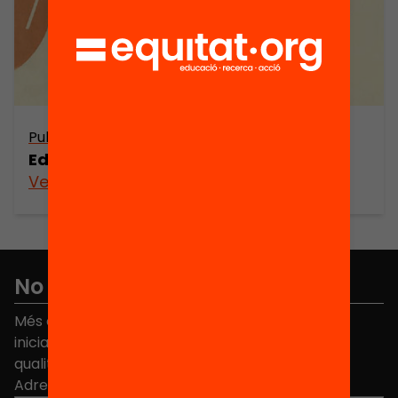
Publicació
Educació d’Adults La Perona
Veure’n més
No et perdis res
Més de 40.000 persones ja han triat Equitat. Rep
iniciatives, propostes i projectes per millorar la
qualitat de l'educació a Catalunya.
Adreça electrònica
*