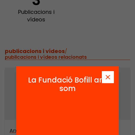
3
Publicacions i
vídeos
publicacions i vídeos
/
publicacions i vídeos relacionats
La Fundació Bofill ara
som
Arxiu