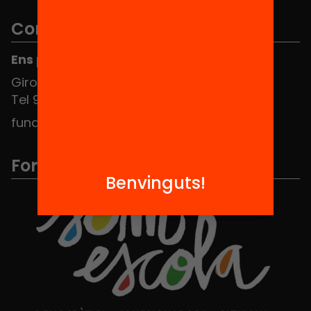
Contacte
Ens pots trobar al Hub Social
Girona 34, interior 08010 Barcelona
Tel 934 588 700
fundacio@equitat.org
Formem part de...
Benvinguts!