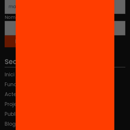
Nom
*
Seccions
Inici
Notícies
Fundació
FAQS
Actes
Hub Social
Projectes
Contacte
Publicacions i vídeos
Blog