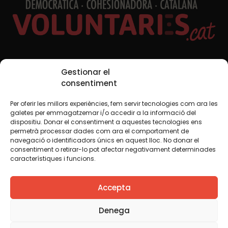
Xarxes Socials
Gestionar el
consentiment
Per oferir les millors experiències, fem servir tecnologies com ara les
TWT
YTB
IG
FB
IN
galetes per emmagatzemar i/o accedir a la informació del
dispositiu. Donar el consentiment a aquestes tecnologies ens
permetrà processar dades com ara el comportament de
navegació o identificadors únics en aquest lloc. No donar el
consentiment o retirar-lo pot afectar negativament determinades
Avís legal
Política de cookies
característiques i funcions.
Creiem que el coneixement s’ha de compartir. Per això
Accepta
fem servir una llicència Creative Commons, llevat que en
algun material indiquem el contrari. Us animem a copiar,
redistribuir, remesclar o transformar i crear els continguts
Denega
propis d’aquest web, per a qualsevol finalitat, inclosa la