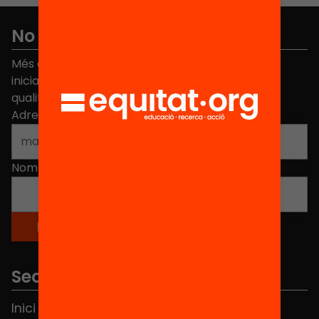
No et perdis res
Més de 40.000 persones ja han triat Equitat. Rep
iniciatives, propostes i projectes per millorar la
qualitat de l'educació a Catalunya.
Adreça electrònica
*
Nom
*
Seccions
Inici
Notícies