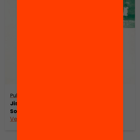
Publicació
Jish, Joves per a la Igualtat i la
Solidaritat de L’Hospitalet
Veure’n més