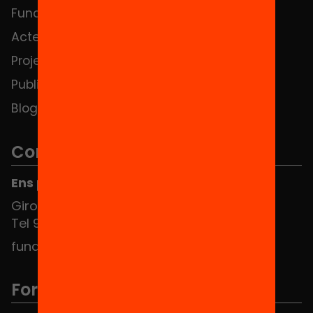
Fundació
FAQS
Actes
Hub Social
Projectes
Contacte
Publicacions i vídeos
Blog
Contacte
Ens pots trobar al Hub Social
Girona 34, interior 08010 Barcelona
Tel 934 588 700
fundacio@equitat.org
Formem part de...