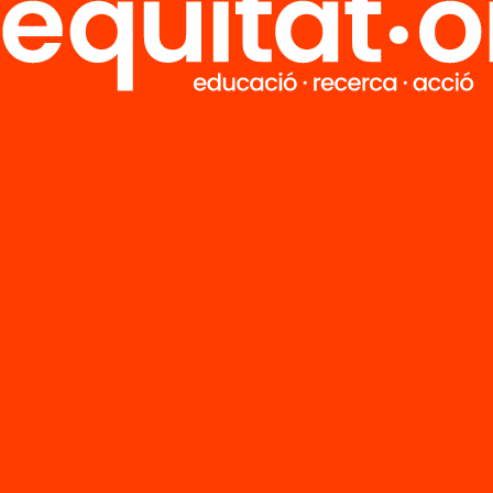
M
Notícies
i
FAQS
q
Hub Social
Contacte