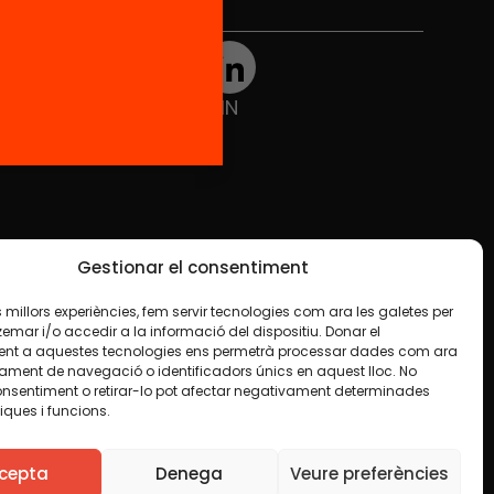
Xarxes Socials
TWT
YTB
IG
FB
IN
Gestionar el consentiment
les millors experiències, fem servir tecnologies com ara les galetes per
ar i/o accedir a la informació del dispositiu. Donar el
nt a aquestes tecnologies ens permetrà processar dades com ara
ament de navegació o identificadors únics en aquest lloc. No
onsentiment o retirar-lo pot afectar negativament determinades
iques i funcions.
e en algun material indiquem el contrari. Us animem
finalitat, inclosa la comercial. Només us demanem que
cepta
Denega
Veure preferències