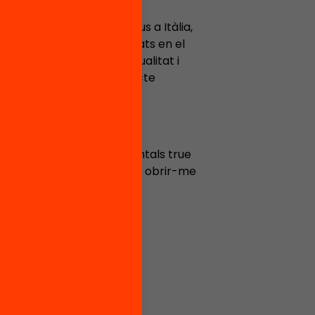
sta durant el meu Erasmus a Itàlia,
cions sobre diferents ciutats en el
cular al jovent amb l’actualitat i
ic com a editora del projecte
Junior Report.
xar-me a sèries i documentals true
ar per descobrir territoris i obrir-me