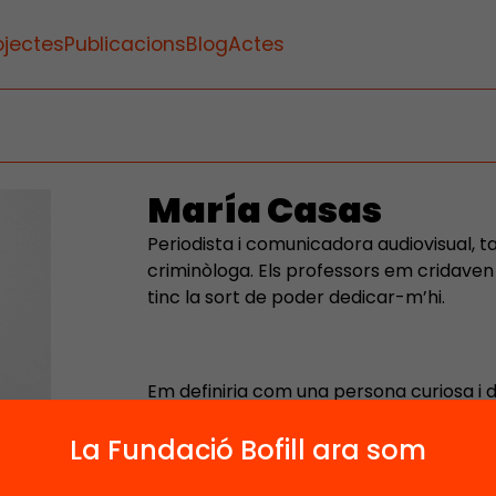
ojectes
Publicacions
Blog
Actes
María Casas
Periodista i comunicadora audiovisual
criminòloga. Els professors em cridaven l
tinc la sort de poder dedicar-m’hi.
Em definiria com una persona curiosa i d
m’apassiona parlar amb la gent, observar
després contar-les al món.
La Fundació Bofill ara som