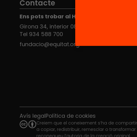
Contacte
Ens pots trobar al Hub Social
Girona 34, interior 08010 Barcelona
Tel 934 588 700
fundacio@equitat.org
Avís legal
Política de cookies
Creiem que el coneixement s’ha de compartir.
a copiar, redistribuir, remesclar o transforma
reconegueu l’autoria de la creació original.