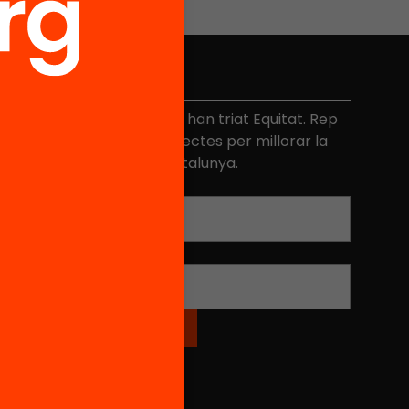
No et perdis res
és de 40.000 persones ja han triat Equitat. Rep
niciatives, propostes i projectes per millorar la
ualitat de l'educació a Catalunya.
Adreça electrònica
*
Nom
*