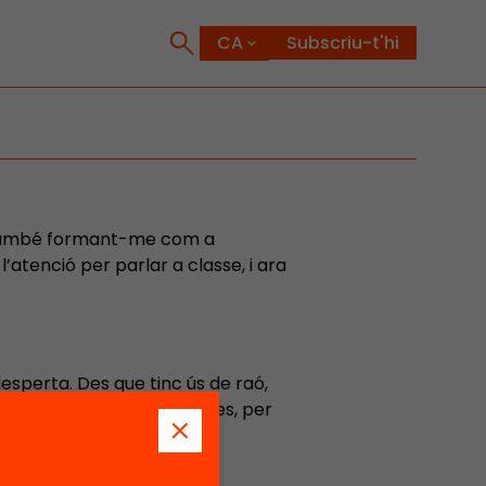
Subscriu-t'hi
, també formant-me com a
’atenció per parlar a classe, i ara
esperta. Des que tinc ús de raó,
 i poder escoltar històries, per