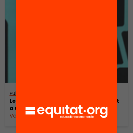
Publicació
Les tendències d’evolució de la sanitat
a Catalunya
Veure’n més