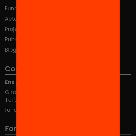
Fundació
FAQS
Actes
Hub Social
Projectes
Contacte
Publicacions i vídeos
Blog
Contacte
Ens pots trobar al Hub Social
Girona 34, interior 08010 Barcelona
Tel 934 588 700
fundacio@equitat.org
Formem part de...