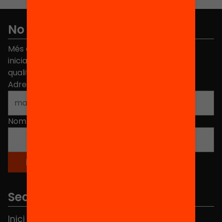
No et perdis res
Més de 40.000 persones ja han triat Equitat. Rep
iniciatives, propostes i projectes per millorar la
qualitat de l'educació a Catalunya.
Adreça electrònica
*
Nom
*
Seccions
Inici
Notícies