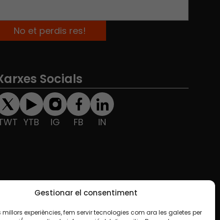
Xarxes Socials
TWT
YTB
IG
FB
IN
Gestionar el consentiment
les millors experiències, fem servir tecnologies com ara les galetes per