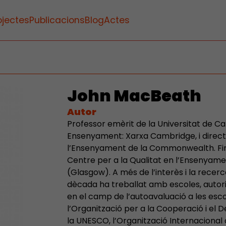
ojectes
Publicacions
Blog
Actes
John MacBeath
Autor
Professor emèrit de la Universitat de Ca
Ensenyament: Xarxa Cambridge, i direct
l’Ensenyament de la Commonwealth. Fins 
Centre per a la Qualitat en l’Ensenyame
(Glasgow). A més de l’interès i la recerc
dècada ha treballat amb escoles, autori
en el camp de l’autoavaluació a les esco
l’Organització per a la Cooperació i e
la UNESCO, l’Organització Internacional d