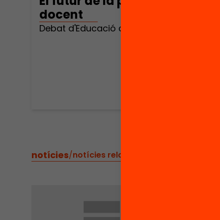
El futur de la professió
docent
Debat d'Educació amb John MacBeath
notícies
/
notícies relacionades