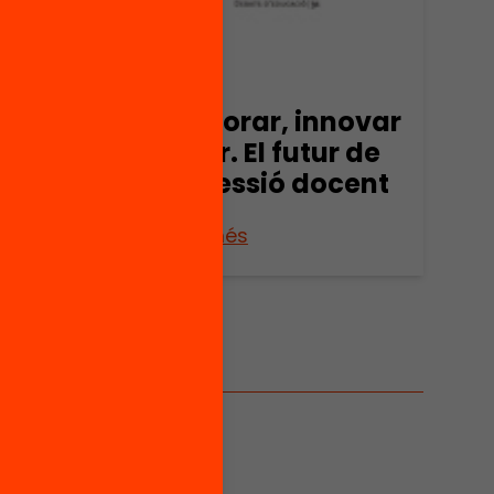
Publicació
Col·laborar, innovar
i liderar. El futur de
la professió docent
Veure’n més