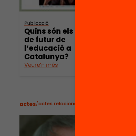
Publicació
Quins són els reptes
de futur de
l’educació a
Catalunya?
Veure’n més
Veure
actes
/
actes relacionats