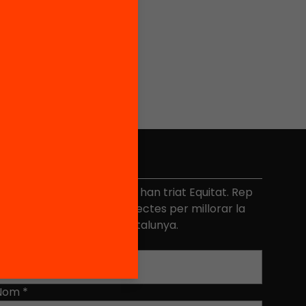
No et perdis res
és de 40.000 persones ja han triat Equitat. Rep
niciatives, propostes i projectes per millorar la
ualitat de l'educació a Catalunya.
Adreça electrònica
*
Nom
*