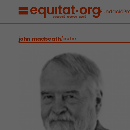
Fundació
Pr
john macbeath
/
autor