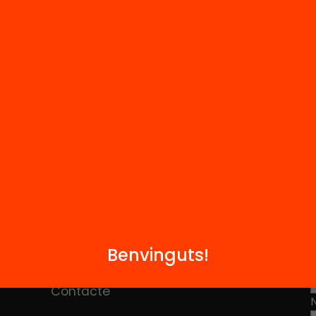
M
Notícies
i
FAQS
q
Benvinguts!
Hub Social
Contacte