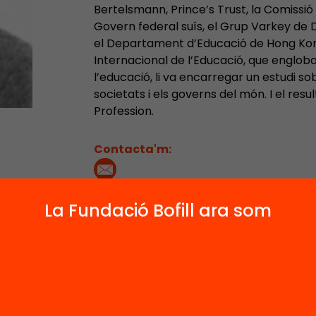
Bertelsmann, Prince’s Trust, la Comissió
Govern federal suís, el Grup Varkey de 
el Departament d’Educació de Hong Kong.
Internacional de l’Educació, que engloba
l’educació, li va encarregar un estudi sob
societats i els governs del món. I el resu
Profession.
Contacta'm:
La Fundació Bofill ara som
4
2
1
Publicacions i vídeos
Actes
Notícies