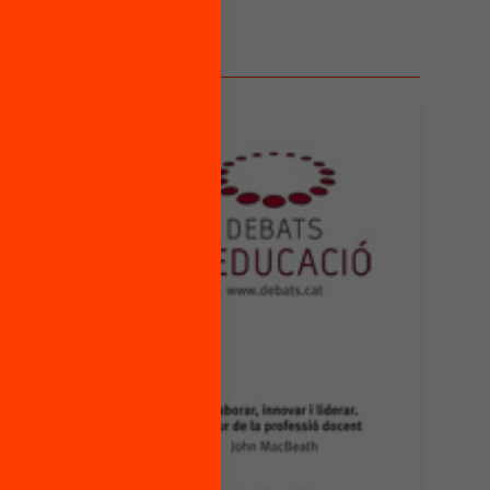
:
novar
r de
cent