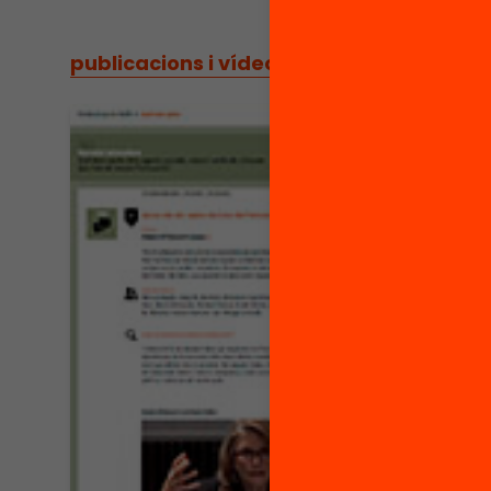
publicacions i vídeos
/
publicacions i vídeos
Vídeo
John
Col·
i lid
la p
(re