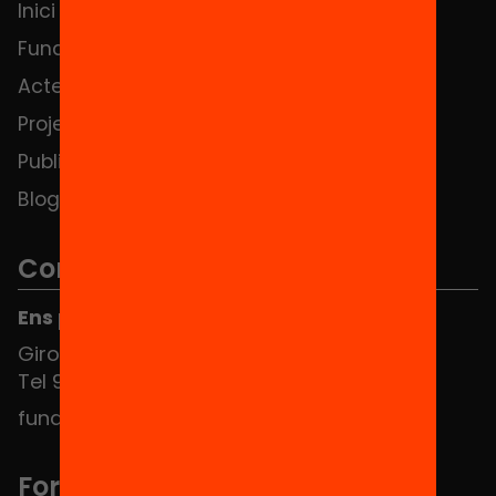
Inici
Notícies
Fundació
FAQS
Actes
Hub Social
Projectes
Contacte
Publicacions i vídeos
Blog
Contacte
Ens pots trobar al Hub Social
Girona 34, interior 08010 Barcelona
Tel 934 588 700
fundacio@equitat.org
Formem part de...