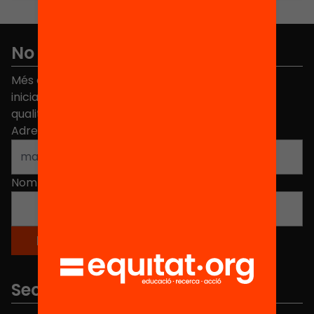
No et perdis res
Més de 40.000 persones ja han triat Equitat. Rep
iniciatives, propostes i projectes per millorar la
qualitat de l'educació a Catalunya.
Adreça electrònica
*
Nom
*
Seccions